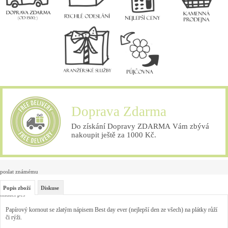
Doprava Zdarma
Do získání Dopravy ZDARMA Vám zbývá
nakoupit ještě za 1000 Kč.
poslat známému
Popis zboží
Diskuse
hlídací pes
Papírový kornout se zlatým nápisem Best day ever (nejlepší den ze všech) na plátky růží
či rýži.