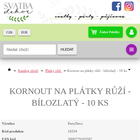
Žádné Položky
CZK
EUR
HLEDAT
Katalog zboží
Plátky růží
Kornout na plátky růží - bílozlatý - 10 ks
KORNOUT NA PLÁTKY RŮŽÍ -
BÍLOZLATÝ - 10 KS
Výrobce
PartyDeco
Kód produktu
10334
EAN kód
5900779103597