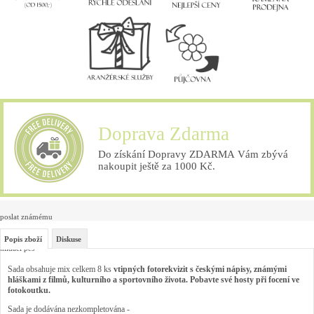
Doprava Zdarma
Do získání Dopravy ZDARMA Vám zbývá
nakoupit ještě za 1000 Kč.
poslat známému
Popis zboží
Diskuse
hlídací pes
Sada obsahuje mix celkem 8 ks
vtipných fotorekvizit s českými nápisy, známými
hláškami z filmů, kulturního a sportovního života. Pobavte své hosty při focení ve
fotokoutku.
Sada je dodávána nezkompletována -