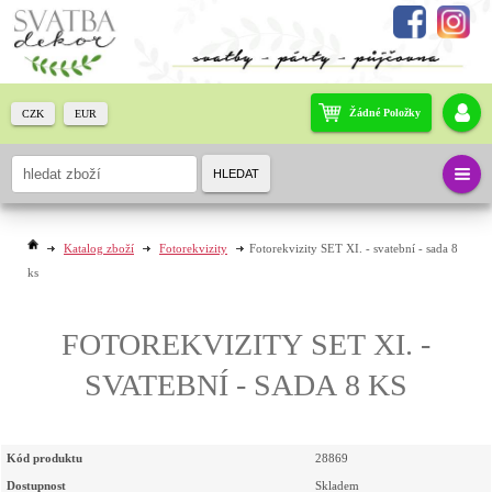
Žádné Položky
CZK
EUR
HLEDAT
Katalog zboží
Fotorekvizity
Fotorekvizity SET XI. - svatební - sada 8
ks
FOTOREKVIZITY SET XI. -
SVATEBNÍ - SADA 8 KS
Kód produktu
28869
Dostupnost
Skladem