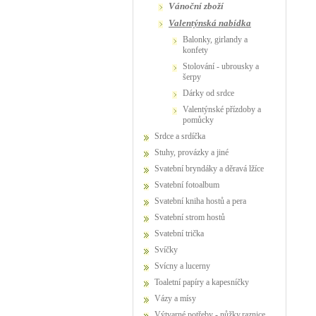
vánoční zboží
valentýnská nabídka
balonky, girlandy a
konfety
stolování - ubrousky a
šerpy
dárky od srdce
valentýnské přízdoby a
pomůcky
Srdce a srdíčka
Stuhy, provázky a jiné
Svatební bryndáky a děravá lžíce
Svatební fotoalbum
Svatební kniha hostů a pera
Svatební strom hostů
Svatební trička
Svíčky
Svícny a lucerny
Toaletní papíry a kapesníčky
Vázy a mísy
Výtvarné potřeby - nůžky,raznice,