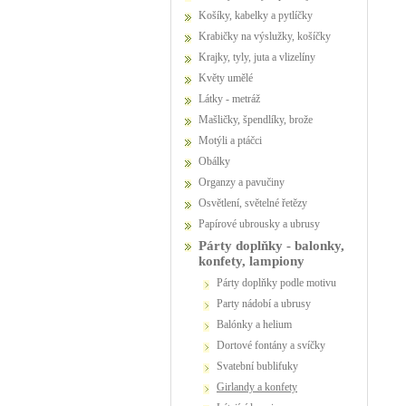
Košíky, kabelky a pytlíčky
Krabičky na výslužky, košíčky
Krajky, tyly, juta a vlizelíny
Květy umělé
Látky - metráž
Mašličky, špendlíky, brože
Motýli a ptáčci
Obálky
Organzy a pavučiny
Osvětlení, světelné řetězy
Papírové ubrousky a ubrusy
Párty doplňky - balonky,
konfety, lampiony
Párty doplňky podle motivu
party nádobí a ubrusy
Balónky a helium
dortové fontány a svíčky
Svatební bublifuky
girlandy a konfety