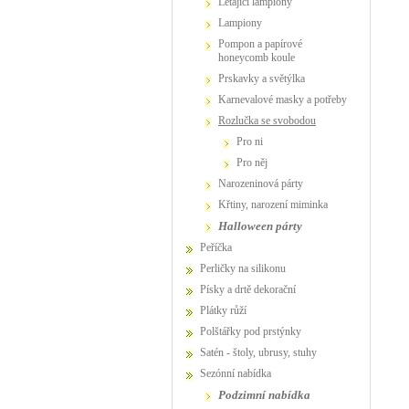
létající lampiony
lampiony
pompon a papírové
honeycomb koule
prskavky a světýlka
karnevalové masky a potřeby
Rozlučka se svobodou
Pro ni
Pro něj
narozeninová párty
křtiny, narození miminka
Halloween párty
Peříčka
Perličky na silikonu
Písky a drtě dekorační
Plátky růží
Polštářky pod prstýnky
Satén - štoly, ubrusy, stuhy
Sezónní nabídka
podzimní nabídka