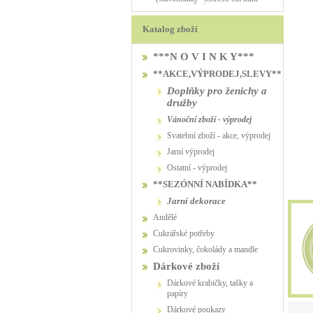
PŮJČOVNA
PŮJČOVNA
Katalog zboží
***N O V I N K Y***
**AKCE,VÝPRODEJ,SLEVY**
Doplňky pro ženichy a
družby
vánoční zboží - výprodej
svatební zboží - akce, výprodej
jarní výprodej
ostatní - výprodej
**SEZÓNNÍ NABÍDKA**
jarní dekorace
Andělé
Cukrářské potřeby
Cukrovinky, čokolády a mandle
Dárkové zboží
Dárkové krabičky, tašky a
papíry
Dárkové poukazy