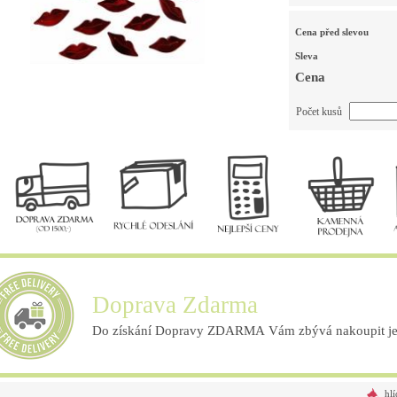
Cena před slevou
Sleva
Cena
Počet kusů
Doprava Zdarma
Do získání Dopravy ZDARMA Vám zbývá nakoupit ješ
hlí