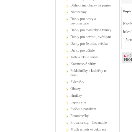
Blahopřání, obálky na peníze
Popis 
Narozeniny
Dárky pro hosty a
novomanžele
Konfet
Dárky pro maminky a tatínky
balení
Dárky pro nevěstu, svědkyni
1,5 c
Dárky pro ženicha, svědka
Dárky pro učitele
PŘ
Jedlé a tekuté dárky
PRO
Kosmetické dárky
Pokladničky a krabičky na
přání
Skleničky
Obrazy
Hrníčky
Lapače snů
Svíčky s potiskem
Fotorámečky
Provance styl - Levandule
Mušle a mořské dekorace