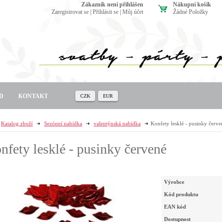
zákazník není přihlášen
Nákupní košík
Zaregistrovat se
|
Přihlásit se
|
Můj účet
Žádné Položky
D
KONTAKT
CZK
EUR
Katalog zboží
Sezónní nabídka
valentýnská nabídka
Konfety lesklé - pusinky červe
nfety lesklé - pusinky červené
Výrobce
Kód produktu
EAN kód
Dostupnost