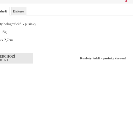
zboží
Diskuse
y holografické - pusinky.
: 15g
m x 2,7cm
EDCHOZÍ
Konfety lesklé - pusinky červené
DUKT