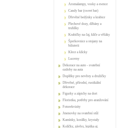
Aromalampy, vosky a esence
Candy bar (sweet bar)
Dřevěné bedýnky a krabice
Plechové dozy, džbány a
truhlíky
Krabičky na čaj, klíče a věšáky
Šperkovnice a stojany na
bižuterii
Klece a klícky
Lucerny
Dekorace na auto - svatební
ozdoby na auta
Doplňky pro nevěsty a družičky
Dřevěné, přírodní, rustikální
dekorace
Figurky a zápichy na dort
Floristika, potřeby pro aranžování
Fotorekvizity
Jmenovky na svatební stůl
Kamínky, korálky, krystaly
Kolíčky, závěsy, lepítka aj.