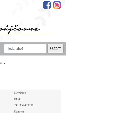
HLEDAT
né
PartyDeco
10585
5901157439390
Skladem