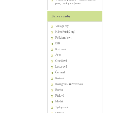
pera, papíry a výseky
Barva svatby
Vintage styl
Námořnický styl
Folklorní styl
Bílá
Krémová
Žlutá
Oranžová
Lososová
Červená
Růžová
Rosegold - růžovozlatá
Bordo
Fialová
Modrá
Tyrkysová