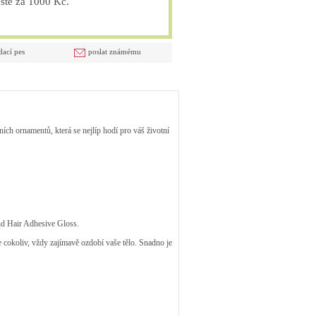
tě za 1000 Kč.
dací pes
poslat známému
ních ornamentů, která se nejlíp hodí pro váš životní
nd Hair Adhesive Gloss.
 cokoliv, vždy zajímavě ozdobí vaše tělo. Snadno je