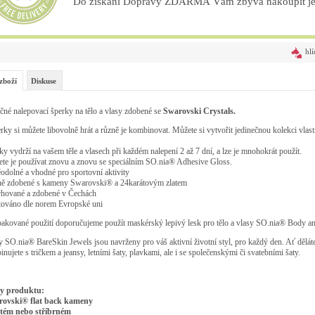
Do získání Dopravy ZDARMA Vám zbývá nakoupit ješ
hlí
zboží
Diskuse
čné nalepovací šperky na tělo a vlasy zdobené se
Swarovski Crystals.
rky si můžete libovolně hrát a různě je kombinovat. Můžete si vytvořit jedinečnou kolekci vlast
ky vydrží na vašem těle a vlasech při každém nalepení 2 až 7 dní, a lze je mnohokrát použít.
te je používat znovu a znovu se speciálním SO.nia® Adhesive Gloss.
odolné a vhodné pro sportovní aktivity
ně zdobené s kameny Swarovski® a 24karátovým zlatem
rhované a zdobené v Čechách
stováno dle norem Evropské uni
akované použití doporučujeme použít maskérský lepivý lesk pro tělo a vlasy SO.nia® Body a
 SO.nia® BareSkin Jewels jsou navrženy pro váš aktivní životní styl, pro každý den. Ať děláte
nujete s tričkem a jeansy, letními šaty, plavkami, ale i se společenskými či svatebními šaty.
ly produktu:
rovski® flat back kameny
atém nebo stříbrném