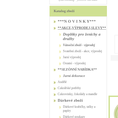
PŮJČOVNA
PŮJČOVNA
Katalog zboží
***N O V I N K Y***
**AKCE,VÝPRODEJ,SLEVY**
Doplňky pro ženichy a
družby
vánoční zboží - výprodej
svatební zboží - akce, výprodej
jarní výprodej
ostatní - výprodej
**SEZÓNNÍ NABÍDKA**
jarní dekorace
Andělé
Cukrářské potřeby
Cukrovinky, čokolády a mandle
Dárkové zboží
Dárkové krabičky, tašky a
papíry
Dárkové poukazy