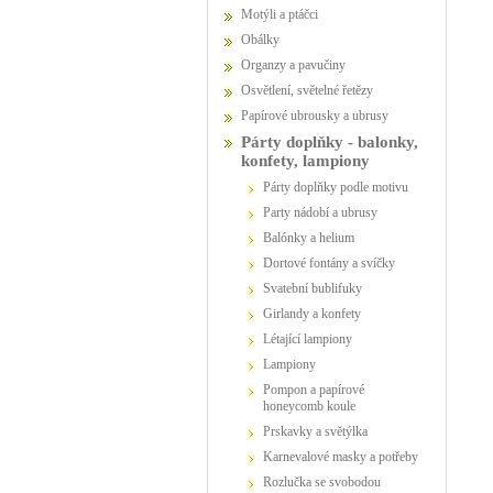
Motýli a ptáčci
Obálky
Organzy a pavučiny
Osvětlení, světelné řetězy
Papírové ubrousky a ubrusy
Párty doplňky - balonky,
konfety, lampiony
Párty doplňky podle motivu
party nádobí a ubrusy
Balónky a helium
dortové fontány a svíčky
Svatební bublifuky
girlandy a konfety
létající lampiony
lampiony
pompon a papírové
honeycomb koule
prskavky a světýlka
karnevalové masky a potřeby
Rozlučka se svobodou