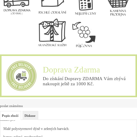
Doprava Zdarma
Do získání Dopravy ZDARMA Vám zbývá
nakoupit ještě za 1000 Kč.
poslat známému
Popis zboží
Diskuse
hlídací pes
Malé polystyrenové dýně v zelených barvách.
barvy: zelená, modrozelená