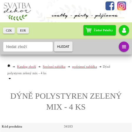
Žádné Položky
CZK
EUR
HLEDAT
Katalog zboží
Sezónní nabídka
podzimní nabídka
Dýně
polystyren zelený mix - 4 ks
DÝNĚ POLYSTYREN ZELENÝ
MIX - 4 KS
Kód produktu
34103