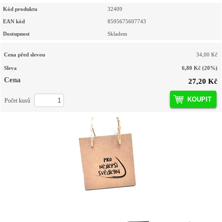
Kód produktu
32409
EAN kód
8595675607743
Dostupnost
Skladem
Cena před slevou
34,00 Kč
Sleva
6,80 Kč
(20%)
Cena
27,20 Kč
KOUPIT
Počet kusů