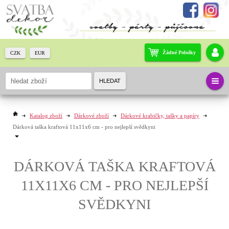
Žádné Položky
CZK
EUR
HLEDAT
Katalog zboží
Dárkové zboží
Dárkové krabičky, tašky a papíry
Dárková taška kraftová 11x11x6 cm - pro nejlepší svědkyni
DÁRKOVÁ TAŠKA KRAFTOVÁ
11X11X6 CM - PRO NEJLEPŠÍ
SVĚDKYNI