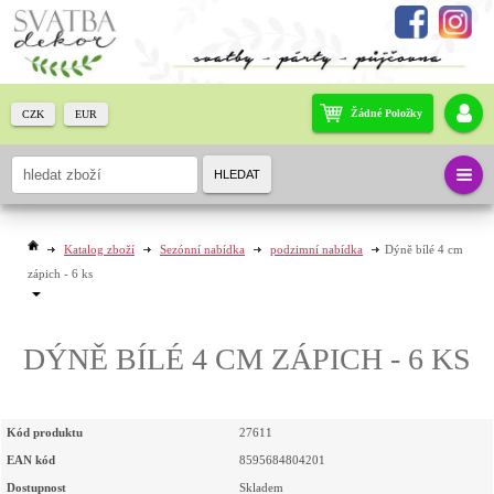
Žádné Položky
CZK
EUR
HLEDAT
Katalog zboží
Sezónní nabídka
podzimní nabídka
Dýně bílé 4 cm
zápich - 6 ks
DÝNĚ BÍLÉ 4 CM ZÁPICH - 6 KS
Kód produktu
27611
EAN kód
8595684804201
Dostupnost
Skladem