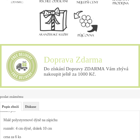
Doprava Zdarma
Do získání Dopravy ZDARMA Vám zbývá
nakoupit ještě za 1000 Kč.
poslat známému
Popis zboží
Diskuse
hlídací pes
Malé polystyrenové dýně na zápichu
rozměr: 4 cm dýně, drátek 10 cm
cena za 6 ks