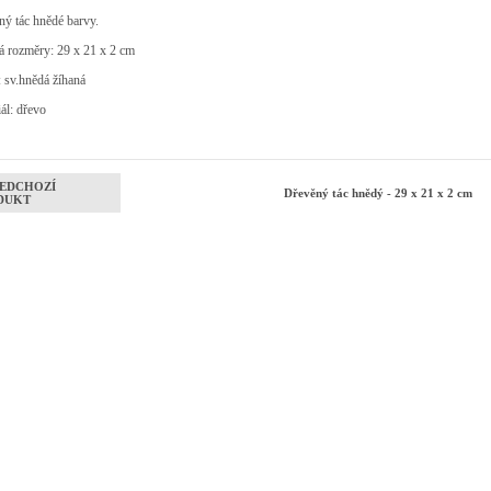
ý tác hnědé barvy.
á rozměry: 29 x 21 x 2 cm
 sv.hnědá žíhaná
ál: dřevo
EDCHOZÍ
Dřevěný tác hnědý - 29 x 21 x 2 cm
DUKT