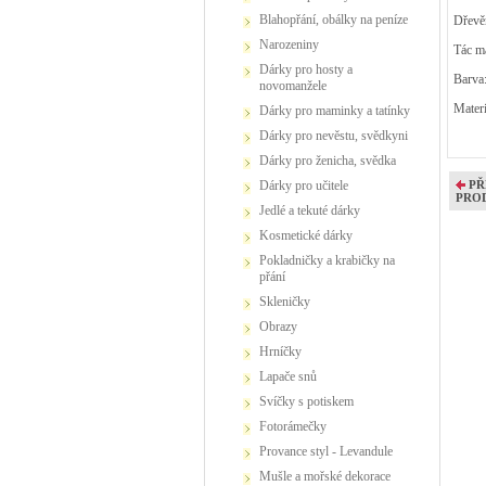
Blahopřání, obálky na peníze
Dřevěn
Narozeniny
Tác m
Dárky pro hosty a
Barva:
novomanžele
Materi
Dárky pro maminky a tatínky
Dárky pro nevěstu, svědkyni
Dárky pro ženicha, svědka
PŘ
Dárky pro učitele
PRO
Jedlé a tekuté dárky
Kosmetické dárky
Pokladničky a krabičky na
přání
Skleničky
Obrazy
Hrníčky
Lapače snů
Svíčky s potiskem
Fotorámečky
Provance styl - Levandule
Mušle a mořské dekorace