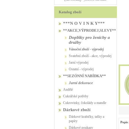
PŮJČOVNA
PŮJČOVNA
Katalog zboží
***N O V I N K Y***
**AKCE,VÝPRODEJ,SLEVY**
Doplňky pro ženichy a
družby
vánoční zboží - výprodej
svatební zboží - akce, výprodej
jarní výprodej
ostatní - výprodej
**SEZÓNNÍ NABÍDKA**
jarní dekorace
Andělé
Cukrářské potřeby
Cukrovinky, čokolády a mandle
Dárkové zboží
Dárkové krabičky, tašky a
papíry
Popis 
Dárkové poukazy