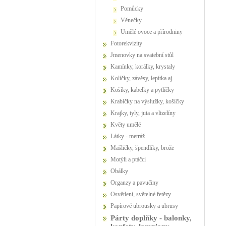
Pomůcky
Věnečky
Umělé ovoce a přírodniny
Fotorekvizity
Jmenovky na svatební stůl
Kamínky, korálky, krystaly
Kolíčky, závěsy, lepítka aj.
Košíky, kabelky a pytlíčky
Krabičky na výslužky, košíčky
Krajky, tyly, juta a vlizelíny
Květy umělé
Látky - metráž
Mašličky, špendlíky, brože
Motýli a ptáčci
Obálky
Organzy a pavučiny
Osvětlení, světelné řetězy
Papírové ubrousky a ubrusy
Párty doplňky - balonky,