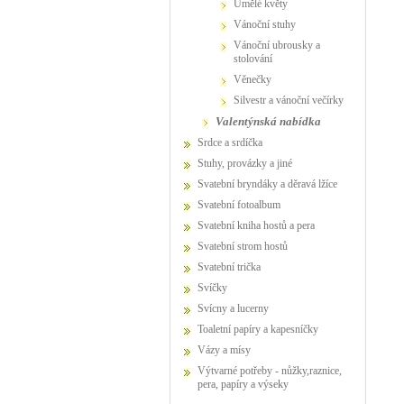
umělé květy
vánoční stuhy
vánoční ubrousky a
stolování
věnečky
Silvestr a vánoční večírky
valentýnská nabídka
Srdce a srdíčka
Stuhy, provázky a jiné
Svatební bryndáky a děravá lžíce
Svatební fotoalbum
Svatební kniha hostů a pera
Svatební strom hostů
Svatební trička
Svíčky
Svícny a lucerny
Toaletní papíry a kapesníčky
Vázy a mísy
Výtvarné potřeby - nůžky,raznice,
pera, papíry a výseky