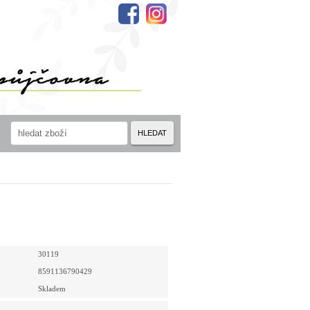
HLEDAT
30119
8591136790429
Skladem