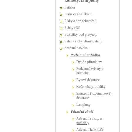
konfety, lampiony
Peříčka
Perličky na silikonu
Písky a drtě dekorační
Plátky růží
Polštářky pod prstýnky
Satén - štoly, ubrusy, stuhy
Sezónní nabídka
podzimní nabídka
Dýně a přírodniny
Podzimní květiny a
přízdoby
Bytové dekorace
Koše, obaly, truhlíky
Smuteční (vzpomínkové)
dekorace
Lampiony
vánoční zboží
adventní svícny a
podložky
adventní kalendáře