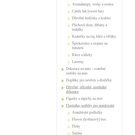
Aromalampy, vosky a esence
Candy bar (sweet bar)
Dřevěné bedýnky a krabice
Plechové dozy, džbány a
truhlíky
Krabičky na čaj, klíče a věšáky
Šperkovnice a stojany na
bižuterii
Klece a klícky
Lucerny
Dekorace na auto - svatební
ozdoby na auta
Doplňky pro nevěsty a družičky
Dřevěné, přírodní, rustikální
dekorace
Figurky a zápichy na dort
Floristika, potřeby pro aranžování
Aranžérské podložky
Flower (květinový) box
Dráty
Sušina