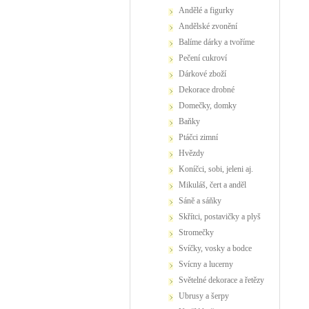
andělé a figurky
andělské zvonění
balíme dárky a tvoříme
pečení cukroví
dárkové zboží
dekorace drobné
domečky, domky
baňky
ptáčci zimní
hvězdy
koníčci, sobi, jeleni aj.
Mikuláš, čert a anděl
sáně a sáňky
skřítci, postavičky a plyš
stromečky
svíčky, vosky a bodce
svícny a lucerny
světelné dekorace a řetězy
ubrusy a šerpy