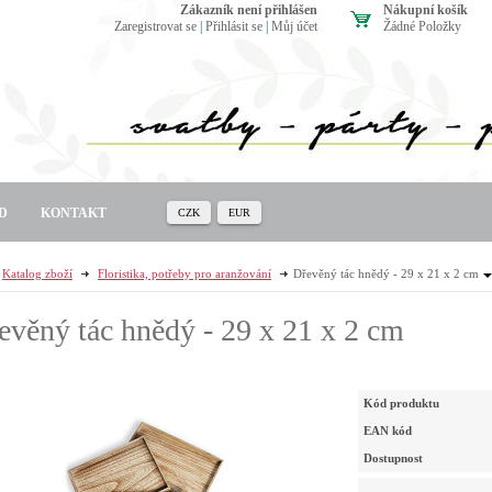
zákazník není přihlášen
Nákupní košík
Zaregistrovat se
|
Přihlásit se
|
Můj účet
Žádné Položky
D
KONTAKT
CZK
EUR
Katalog zboží
Floristika, potřeby pro aranžování
Dřevěný tác hnědý - 29 x 21 x 2 cm
evěný tác hnědý - 29 x 21 x 2 cm
Kód produktu
EAN kód
Dostupnost