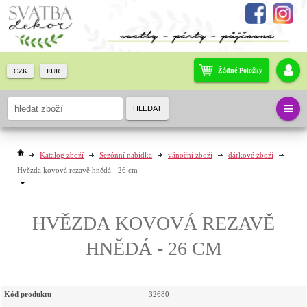
Žádné Položky
CZK
EUR
HLEDAT
Katalog zboží
Sezónní nabídka
vánoční zboží
dárkové zboží
Hvězda kovová rezavě hnědá - 26 cm
HVĚZDA KOVOVÁ REZAVĚ
HNĚDÁ - 26 CM
Kód produktu
32680