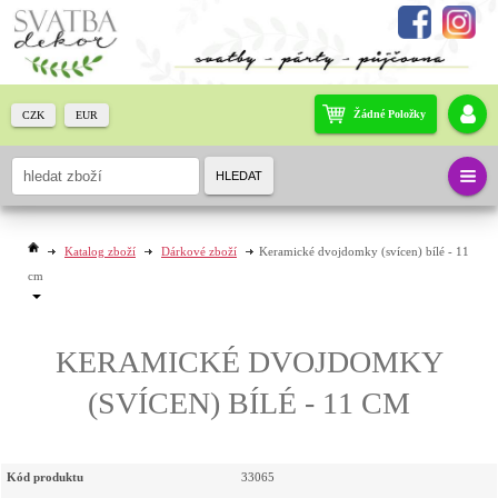
Žádné Položky
CZK
EUR
HLEDAT
Katalog zboží
Dárkové zboží
Keramické dvojdomky (svícen) bílé - 11
cm
KERAMICKÉ DVOJDOMKY
(SVÍCEN) BÍLÉ - 11 CM
Kód produktu
33065