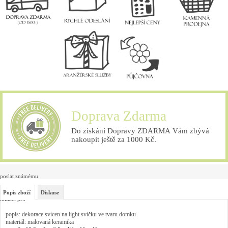
Doprava Zdarma
Do získání Dopravy ZDARMA Vám zbývá
nakoupit ještě za 1000 Kč.
poslat známému
Popis zboží
Diskuse
hlídací pes
popis: dekorace svícen na light svíčku ve tvaru domku
materiál: malovaná keramika