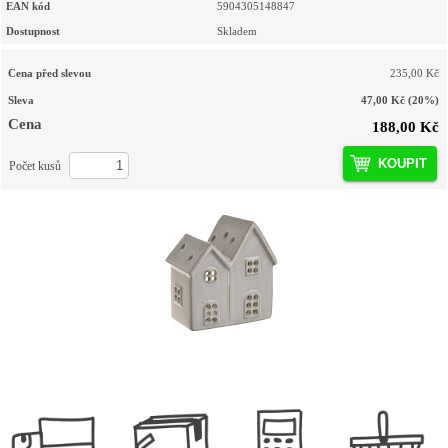
EAN kód
5904305148847
Dostupnost
Skladem
Cena před slevou
235,00 Kč
Sleva
47,00 Kč
(20%)
Cena
188,00 Kč
KOUPIT
Počet kusů