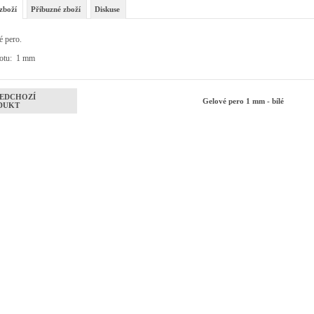
zboží
Příbuzné zboží
Diskuse
é pero.
rotu: 1 mm
EDCHOZÍ
Gelové pero 1 mm - bílé
DUKT