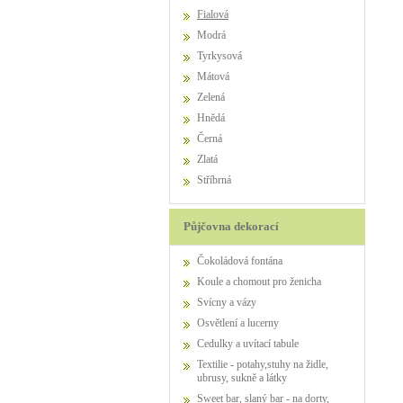
Fialová
Modrá
Tyrkysová
Mátová
Zelená
Hnědá
Černá
Zlatá
Stříbrná
Půjčovna dekorací
Čokoládová fontána
Koule a chomout pro ženicha
Svícny a vázy
Osvětlení a lucerny
Cedulky a uvítací tabule
Textilie - potahy,stuhy na židle,
ubrusy, sukně a látky
Sweet bar, slaný bar - na dorty,