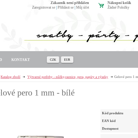
zákazník není přihlášen
Nákupní košík
Zaregistrovat se
|
Přihlásit se
|
Můj účet
Žádné Položky
D
KONTAKT
CZK
EUR
Katalog zboží
Výtvarné potřeby - nůžky,raznice, pera, papíry a výseky
Gelové pero 1 m
lové pero 1 mm - bílé
Kód produktu
EAN kód
Dostupnost