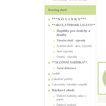
PŮJČOVNA
PŮJČOVNA
Katalog zboží
***N O V I N K Y***
**AKCE,VÝPRODEJ,SLEVY**
Doplňky pro ženichy a
družby
vánoční zboží - výprodej
svatební zboží - akce, výprodej
jarní výprodej
ostatní - výprodej
**SEZÓNNÍ NABÍDKA**
jarní dekorace
Andělé
Cukrářské potřeby
Cukrovinky, čokolády a mandle
Dárkové zboží
Dárkové krabičky, tašky a
papíry
Dárkové poukazy