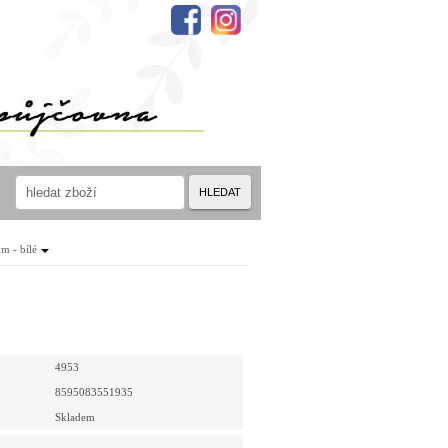
HLEDAT
m - bílé
4953
8595083551935
Skladem