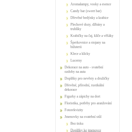
Aromalampy, vosky a esence
Candy bar (sweet bar)
Dřevěné bedýnky a krabice
Plechové dozy, džbány a
truhlíky
Krabičky na čaj, klíče a věšáky
Šperkovnice a stojany na
bižuterii
Klece a klícky
Lucerny
Dekorace na auto - svatební
ozdoby na auta
Doplňky pro nevěsty a družičky
Dřevěné, přírodní, rustikální
dekorace
Figurky a zápichy na dort
Floristika, potřeby pro aranžování
Fotorekvizity
Jmenovky na svatební stůl
bez tisku
doplňky ke jmenovce