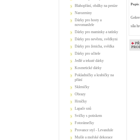
Popis 
Blahopřání, obálky na peníze
Narozeniny
Gelov
Dárky pro hosty a
novomanžele
síla h
Dárky pro maminky a tatínky
Dárky pro nevěstu, svědkyni
PŘ
Dárky pro ženicha, svědka
PRO
Dárky pro učitele
Jedlé a tekuté dárky
Kosmetické dárky
Pokladničky a krabičky na
přání
Skleničky
Obrazy
Hrníčky
Lapače snů
Svíčky s potiskem
Fotorámečky
Provance styl - Levandule
Mušle a mořské dekorace