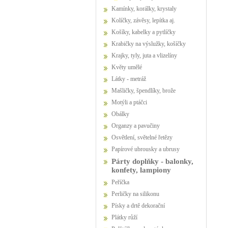
Kamínky, korálky, krystaly
Kolíčky, závěsy, lepítka aj.
Košíky, kabelky a pytlíčky
Krabičky na výslužky, košíčky
Krajky, tyly, juta a vlizelíny
Květy umělé
Látky - metráž
Mašličky, špendlíky, brože
Motýli a ptáčci
Obálky
Organzy a pavučiny
Osvětlení, světelné řetězy
Papírové ubrousky a ubrusy
Párty doplňky - balonky,
konfety, lampiony
Peříčka
Perličky na silikonu
Písky a drtě dekorační
Plátky růží