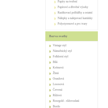
papíry na tvoření
papírové a dřevěné výseky
razítkovací polštářky a ostatní
nálepky a nalepovací kamínky
polystyrenové a pvc tvary
Barva svatby
Vintage styl
Námořnický styl
Folklorní styl
Bílá
Krémová
Žlutá
Oranžová
Lososová
Červená
Růžová
Rosegold - růžovozlatá
Bordo