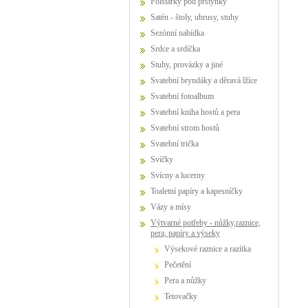
Polštářky pod prstýnky
Satén - štoly, ubrusy, stuhy
Sezónní nabídka
Srdce a srdíčka
Stuhy, provázky a jiné
Svatební bryndáky a děravá lžíce
Svatební fotoalbum
Svatební kniha hostů a pera
Svatební strom hostů
Svatební trička
Svíčky
Svícny a lucerny
Toaletní papíry a kapesníčky
Vázy a mísy
Výtvarné potřeby - nůžky,raznice,
pera, papíry a výseky
výsekové raznice a razítka
pečetění
pera a nůžky
tetovačky