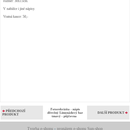
rozměr: 30x15cm.
V nabídce i jiné nápisy.
Vratná kauce: 50,-
Fotorekvizita - nápis
PŘEDCHOZÍ
dřevěný Limonádový bar
DALŠÍ PRODUKT
PRODUKT
tmavý - půjčovna
Tvorba e-shopu
-
pronájem e-shopu
Sun-shop