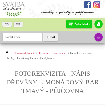
Žádné Položky
CZK
EUR
HLEDAT
Půjčovna dekorací
Cedulky a uvítací tabule
Fotorekvizita - nápis
dřevěný Limonádový bar tmavý - půjčovna
FOTOREKVIZITA - NÁPIS
DŘEVĚNÝ LIMONÁDOVÝ BAR
TMAVÝ - PŮJČOVNA