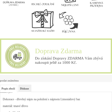
Doprava Zdarma
Do získání Dopravy ZDARMA Vám zbývá
nakoupit ještě za 1000 Kč.
poslat známému
Popis zboží
Diskuse
hlídací pes
Dekorace - dřevěný nápis na položení s nápisem Limonádový bar.
materiál: tmavé dřevo