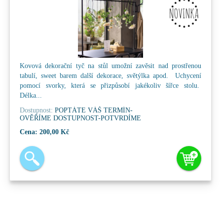
Kovová dekorační tyč na stůl umožní zavěsit nad prostřenou
tabulí, sweet barem další dekorace, světýlka apod. Uchycení
pomocí svorky, která se přizpůsobí jakékoliv šířce stolu.
Délka...
Dostupnost:
POPTÁTE VÁŠ TERMÍN-
OVĚŘÍME DOSTUPNOST-POTVRDÍME
Cena:
200,00 Kč