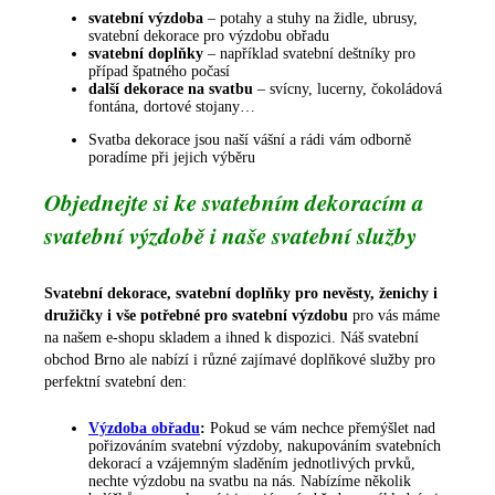
svatební výzdoba
– potahy a stuhy na židle, ubrusy,
svatební dekorace pro výzdobu obřadu
svatební doplňky
– například svatební deštníky pro
případ špatného počasí
další dekorace na svatbu
– svícny, lucerny, čokoládová
fontána, dortové stojany…
Svatba dekorace jsou naší vášní a rádi vám odborně
poradíme při jejich výběru
Objednejte si ke svatebním dekoracím a
svatební výzdobě i naše svatební služby
Svatební dekorace, svatební doplňky pro nevěsty, ženichy i
družičky i vše potřebné pro svatební výzdobu
pro vás máme
na našem e-shopu skladem a ihned k dispozici. Náš svatební
obchod Brno ale nabízí i různé zajímavé doplňkové služby pro
perfektní svatební den:
Výzdoba obřadu
:
Pokud se vám nechce přemýšlet nad
pořizováním svatební výzdoby, nakupováním svatebních
dekorací a vzájemným sladěním jednotlivých prvků,
nechte výzdobu na svatbu na nás. Nabízíme několik