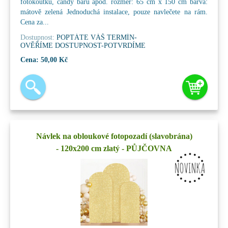
fotokoutku, candy baru apod. rozměr: 65 cm x 150 cm barva:
mátově zelená Jednoduchá instalace, pouze navlečete na rám.
Cena za...
Dostupnost:
POPTÁTE VÁŠ TERMÍN-
OVĚŘÍME DOSTUPNOST-POTVRDÍME
Cena:
50,00 Kč
Návlek na obloukové fotopozadí (slavobrána)
- 120x200 cm zlatý - PŮJČOVNA