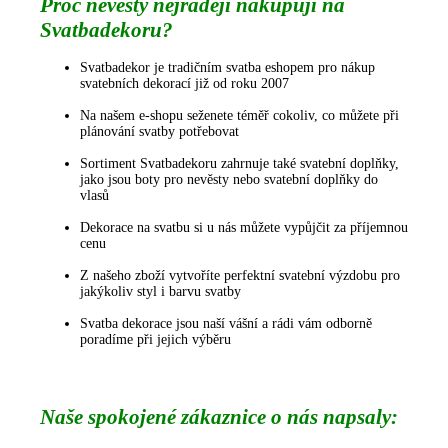
Proč nevěsty nejraději nakupují na
Svatbadekoru?
Svatbadekor je tradičním svatba eshopem pro nákup
svatebních dekorací již od roku 2007
Na našem e-shopu seženete téměř cokoliv, co můžete při
plánování svatby potřebovat
Sortiment Svatbadekoru zahrnuje také svatební doplňky,
jako jsou boty pro nevěsty nebo svatební doplňky do
vlasů
Dekorace na svatbu si u nás můžete vypůjčit za příjemnou
cenu
Z našeho zboží vytvoříte perfektní svatební výzdobu pro
jakýkoliv styl i barvu svatby
Svatba dekorace jsou naší vášní a rádi vám odborně
poradíme při jejich výběru
Naše spokojené zákaznice o nás napsaly: