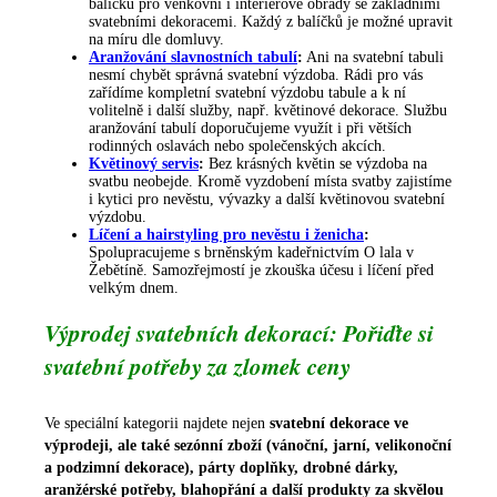
balíčků pro venkovní i interiérové obřady se základními
svatebními dekoracemi. Každý z balíčků je možné upravit
na míru dle domluvy.
Aranžování slavnostních tabulí
:
Ani na svatební tabuli
nesmí chybět správná svatební výzdoba. Rádi pro vás
zařídíme kompletní svatební výzdobu tabule a k ní
volitelně i další služby, např. květinové dekorace. Službu
aranžování tabulí doporučujeme využít i při větších
rodinných oslavách nebo společenských akcích.
Květinový servis
:
Bez krásných květin se výzdoba na
svatbu neobejde. Kromě vyzdobení místa svatby zajistíme
i kytici pro nevěstu, vývazky a další květinovou svatební
výzdobu.
Líčení a hairstyling pro nevěstu i ženicha
:
Spolupracujeme s brněnským kadeřnictvím O lala v
Žebětíně. Samozřejmostí je zkouška účesu i líčení před
velkým dnem.
Výprodej svatebních dekorací: Pořiďte si
svatební potřeby za zlomek ceny
Ve speciální kategorii najdete nejen
svatební dekorace ve
výprodeji, ale také sezónní zboží (vánoční, jarní, velikonoční
a podzimní dekorace), párty doplňky, drobné dárky,
aranžérské potřeby, blahopřání a další produkty za skvělou