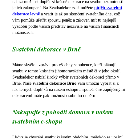
nabízí možnost dopřát si krásné dekorace na svatbu bez nutnosti
jejich zakoupení. Na Svatbadekor.cz si můžete
půjčit svatební
dekorace levně
a vrátit je až po skončení svatebního dne, což
vám pomůže ušetřit spoustu peněz a zároveň mít tu nejlepší
výzdobu podle vašich představ nezávisle na vašich finančních
možnostech.
Svatební dekorace v Brně
Máme skvělou zprávu pro všechny snoubence, kteří plánují
svatbu v tomto krásném jihomoravském městě či v jeho okolí.
Svatbadekor nabízí široký výběr svatebních dekorací přímo v
Brně. Naše
svatební dekorace Brno
vám umožní vybrat si z
nádherných doplňků na našem eshopu a společně se zapůjčenými
dekoracemi máte pak možnost osobního odběru.
Nakupujte z pohodlí domova v našem
svatebním e-shopu
I když je chystání svatby krásným obdobím, málokdo se ubrání