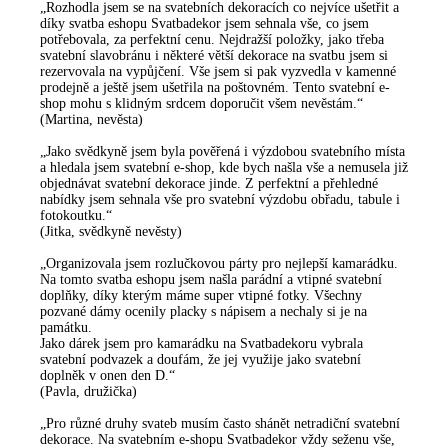
„Rozhodla jsem se na svatebních dekoracích co nejvíce ušetřit a
díky svatba eshopu Svatbadekor jsem sehnala vše, co jsem
potřebovala, za perfektní cenu. Nejdražší položky, jako třeba
svatební slavobránu i některé větší dekorace na svatbu jsem si
rezervovala na vypůjčení. Vše jsem si pak vyzvedla v kamenné
prodejně a ještě jsem ušetřila na poštovném. Tento svatební e-
shop mohu s klidným srdcem doporučit všem nevěstám.“
(Martina, nevěsta)
„Jako svědkyně jsem byla pověřená i výzdobou svatebního místa
a hledala jsem svatební e-shop, kde bych našla vše a nemusela již
objednávat svatební dekorace jinde. Z perfektní a přehledné
nabídky jsem sehnala vše pro svatební výzdobu obřadu, tabule i
fotokoutku.“
(Jitka, svědkyně nevěsty)
„Organizovala jsem rozlučkovou párty pro nejlepší kamarádku.
Na tomto svatba eshopu jsem našla parádní a vtipné svatební
doplňky, díky kterým máme super vtipné fotky. Všechny
pozvané dámy ocenily placky s nápisem a nechaly si je na
památku.
Jako dárek jsem pro kamarádku na Svatbadekoru vybrala
svatební podvazek a doufám, že jej využije jako svatební
doplněk v onen den D.“
(Pavla, družička)
„Pro různé druhy svateb musím často shánět netradiční svatební
dekorace. Na svatebním e-shopu Svatbadekor vždy seženu vše,