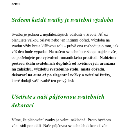
cenu.
Srdcem každé svatby je svatební výzdoba
Svatba je jednou z nejdůležitějších událostí v životě. Ať už
plánujete velkou oslavu nebo jen intimní obřad, výzdoba na
svatbu vždy hraje klíčovou roli – právě ona rozhoduje o tom, jak
váš den bude vypadat. Na našem svatebním e-shopu najdete vše,
co potřebujete pro vytvoření romantického prostředí.
Nabízíme
pestrou škálu svatebních doplňků od květinových aranžmá
na zakázku, výzdobu svatebního stolu, místa obřadu,
dekorací na auto až po elegantní svíčky a světelné řetězy,
které dodají vaší svatbě ten pravý lesk.
Ušetřete s naší půjčovnou svatebních
dekorací
Víme, že plánování svatby je velmi nákladné. Proto bychom
vám rádi pomohli. Naše půjčovna svatebních dekorací vám