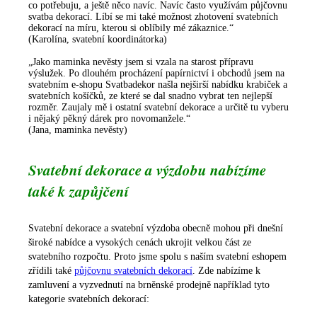
co potřebuju, a ještě něco navíc. Navíc často využívám půjčovnu
svatba dekorací. Líbí se mi také možnost zhotovení svatebních
dekorací na míru, kterou si oblíbily mé zákaznice.“
(Karolína, svatební koordinátorka)
„Jako maminka nevěsty jsem si vzala na starost přípravu
výslužek. Po dlouhém procházení papírnictví i obchodů jsem na
svatebním e-shopu Svatbadekor našla nejširší nabídku krabiček a
svatebních košíčků, ze které se dal snadno vybrat ten nejlepší
rozměr. Zaujaly mě i ostatní svatební dekorace a určitě tu vyberu
i nějaký pěkný dárek pro novomanžele.“
(Jana, maminka nevěsty)
Svatební dekorace a výzdobu nabízíme
také k zapůjčení
Svatební dekorace a svatební výzdoba obecně mohou při dnešní
široké nabídce a vysokých cenách ukrojit velkou část ze
svatebního rozpočtu. Proto jsme spolu s naším svatební eshopem
zřídili také
půjčovnu svatebních dekorací
. Zde nabízíme k
zamluvení a vyzvednutí na brněnské prodejně například tyto
kategorie svatebních dekorací: