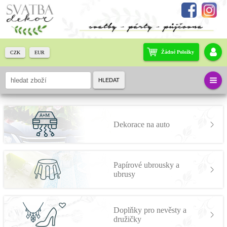
Žádné Položky
CZK
EUR
HLEDAT
Dekorace na auto
Papírové ubrousky a
ubrusy
Doplňky pro nevěsty a
družičky