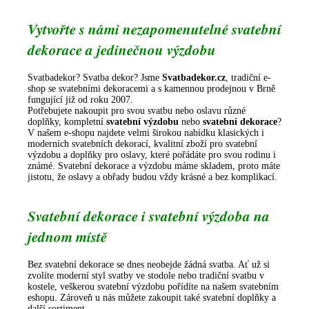
Vytvořte s námi nezapomenutelné svatební
dekorace a jedinečnou výzdobu
Svatbadekor? Svatba dekor? Jsme
Svatbadekor.cz
, tradiční e-
shop se svatebními dekoracemi a s kamennou prodejnou v Brně
fungující již od roku 2007.
Potřebujete nakoupit pro svou svatbu nebo oslavu různé
doplňky, kompletní
svatební výzdobu
nebo
svatební dekorace
?
V našem e-shopu najdete velmi širokou nabídku klasických i
moderních svatebních dekorací, kvalitní zboží pro svatební
výzdobu a doplňky pro oslavy, které pořádáte pro svou rodinu i
známé. Svatební dekorace a výzdobu máme skladem, proto máte
jistotu, že oslavy a obřady budou vždy krásné a bez komplikací.
Svatební dekorace i svatební výzdoba na
jednom místě
Bez svatební dekorace se dnes neobejde žádná svatba. Ať už si
zvolíte moderní styl svatby ve stodole nebo tradiční svatbu v
kostele, veškerou svatební výzdobu pořídíte na našem svatebním
eshopu. Zároveň u nás můžete zakoupit také svatební doplňky a
další sortiment.