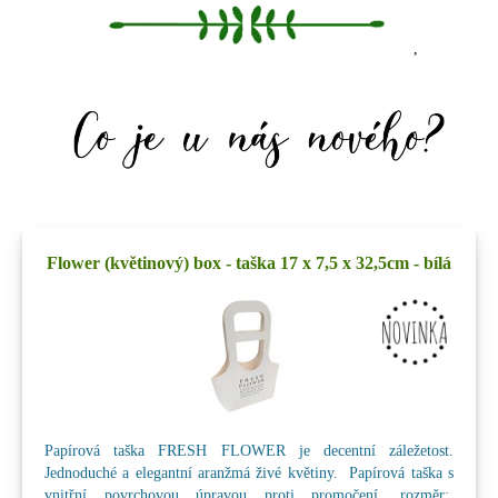
,
Flower (květinový) box - taška 17 x 7,5 x 32,5cm - bílá
Papírová taška FRESH FLOWER je decentní záležetost.
Jednoduché a elegantní aranžmá živé květiny. Papírová taška s
vnitřní povrchovou úpravou proti promočení. rozměr: