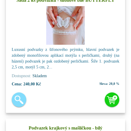
Sada 2 ks podvazků - šifonové bílé BUTTERFLY
Luxusní podvazky z šifonového prýmku, hlavní podvazek je
zdobený monofilovou aplikací motýla s perličkami, druhý (na
házení) podvazek je pak ozdobený perličkami. Šíře 1. podvazek
2,5 cm, motýl 5 cm, 2...
Dostupnost:
Skladem
Cena:
240,00 Kč
Sleva:
20,0 %
Podvazek krajkový s mašličkou - bílý