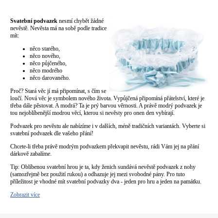
Svatební podvazek
nesmí chybět žádné
nevěstě. Nevěsta má na sobě podle tradice
mít:
něco starého,
něco nového,
něco půjčeného,
něco modrého
něco darovaného.
Proč? Stará věc jí má připomínat, s čím se
loučí. Nová věc je symbolem nového života. Vypůjčená připomíná přátelství, které je
třeba dále pěstovat. A modrá? Ta je prý barvou věrnosti. A právě modrý podvazek je
tou nejoblíbenější modrou věcí, kterou si nevěsty pro onen den vybírají.
Podvazek pro nevěstu ale nabízíme i v dalších, méně tradičních variantách. Vyberte si
svatební podvazek dle vašeho přání!
Chcete-li třeba právě modrým podvazkem překvapit nevěstu, rádi Vám jej na přání
dárkově zabalíme.
Tip: Oblíbenou svatební hrou je ta, kdy ženich sundává nevěstě podvazek z nohy
(samozřejmě bez použití rukou) a odhazuje jej mezi svobodné pány. Pro tuto
příležitost je vhodné mít svatební podvazky dva - jeden pro hru a jeden na památku.
Zobrazit více