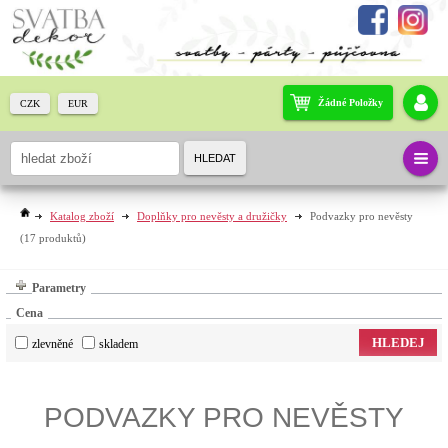
Žádné Položky
CZK
EUR
HLEDAT
Katalog zboží
Doplňky pro nevěsty a družičky
Podvazky pro nevěsty
(17 produktů)
Parametry
Cena
HLEDEJ
zlevněné
skladem
PODVAZKY PRO NEVĚSTY