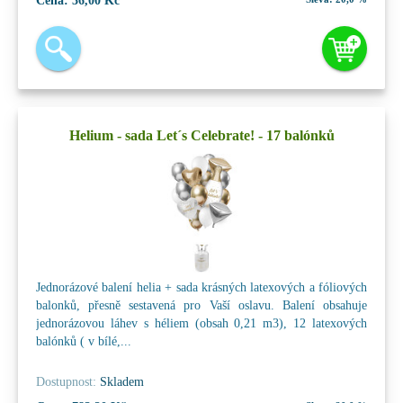
Cena:
36,00 Kč
Helium - sada Let´s Celebrate! - 17 balónků
Jednorázové balení helia + sada krásných latexových a fóliových
balonků, přesně sestavená pro Vaší oslavu. Balení obsahuje
jednorázovou láhev s héliem (obsah 0,21 m3), 12 latexových
balónků ( v bílé,...
Dostupnost:
Skladem