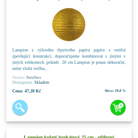
Lampion z rýžového třpytivého papíru papíru s vnitřní
zpevňující konstrukcí, doporučujeme kombinovat s jinými v
jiných velikostech. průměr: 20 cm Lampion je pouze dekorační,
nelze vložit svíčku,...
Výrobce:
PartyDeco
Dostupnost:
Skladem
Cena:
47,20 Kč
Sleva:
20,0 %
Lampion kulatý brokátový 25 cm - stříbrný