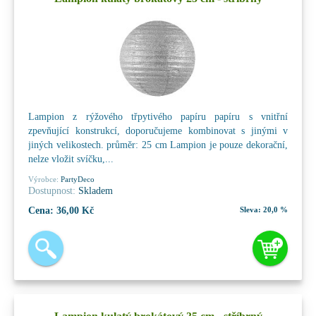
Lampion z rýžového třpytivého papíru papíru s vnitřní
zpevňující konstrukcí, doporučujeme kombinovat s jinými v
jiných velikostech. průměr: 25 cm Lampion je pouze dekorační,
nelze vložit svíčku,...
Výrobce:
PartyDeco
Dostupnost:
Skladem
Cena:
36,00 Kč
Sleva:
20,0 %