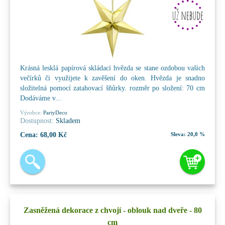
Krásná lesklá papírová skládací hvězda se stane ozdobou vašich
večírků či využijete k zavěšení do oken. Hvězda je snadno
složitelná pomocí zatahovací šňůrky. rozměr po složení: 70 cm
Dodáváme v...
Výrobce:
PartyDeco
Dostupnost:
Skladem
Cena:
68,00 Kč
Sleva:
20,0 %
Zasněžená dekorace z chvojí - oblouk nad dveře - 80
cm