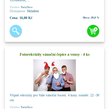
vyfouknout,...
Výrobce:
PartyDeco
Dostupnost:
Skladem
Cena:
16,00 Kč
Sleva:
20,0 %
Fotorekvizity vánoční čepice a vousy - 4 ks
Vtipné rekvizity pro Vaše vánoční focení. 4 kusy. rozměr: 22 -30
cm
Výrobce:
PartyDeco