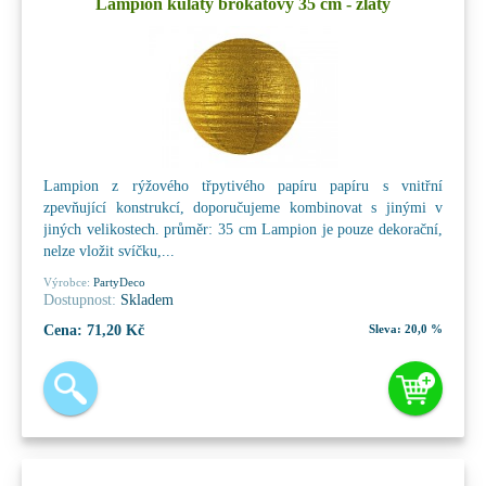
Lampion kulatý brokátový 35 cm - zlatý
Lampion z rýžového třpytivého papíru papíru s vnitřní
zpevňující konstrukcí, doporučujeme kombinovat s jinými v
jiných velikostech. průměr: 35 cm Lampion je pouze dekorační,
nelze vložit svíčku,...
Výrobce:
PartyDeco
Dostupnost:
Skladem
Cena:
71,20 Kč
Sleva:
20,0 %