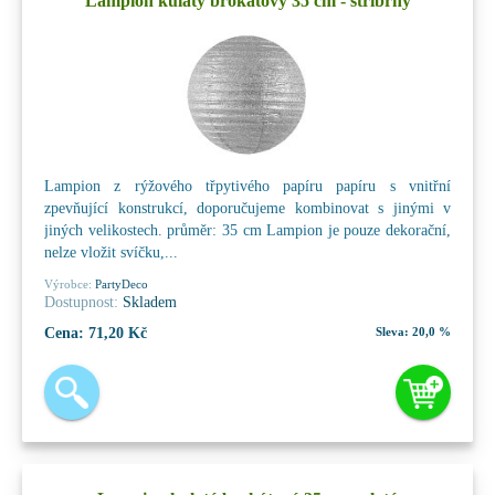
Lampion kulatý brokátový 35 cm - stříbrný
Lampion z rýžového třpytivého papíru papíru s vnitřní
zpevňující konstrukcí, doporučujeme kombinovat s jinými v
jiných velikostech. průměr: 35 cm Lampion je pouze dekorační,
nelze vložit svíčku,...
Výrobce:
PartyDeco
Dostupnost:
Skladem
Cena:
71,20 Kč
Sleva:
20,0 %