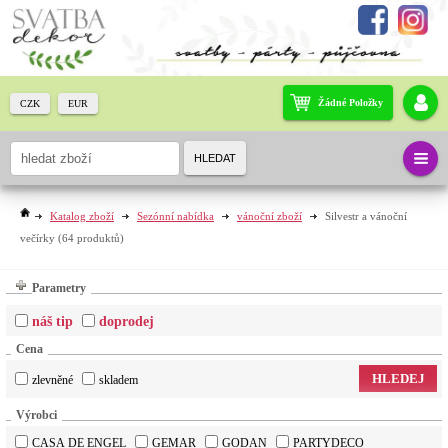
Žádné Položky
CZK
EUR
HLEDAT
Katalog zboží
Sezónní nabídka
vánoční zboží
Silvestr a vánoční
večírky
(64 produktů)
Parametry
náš tip
doprodej
Cena
HLEDEJ
zlevněné
skladem
Výrobci
CASA DE ENGEL
GEMAR
GODAN
PARTYDECO