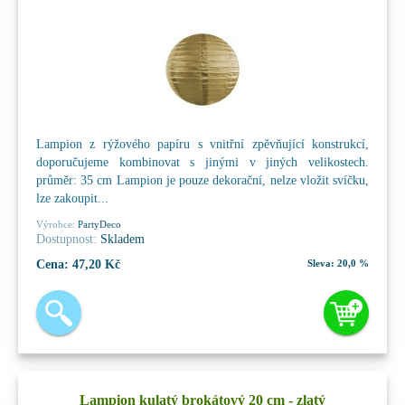
Lampion z rýžového papíru s vnitřní zpěvňující konstrukcí,
doporučujeme kombinovat s jinými v jiných velikostech.
průměr: 35 cm Lampion je pouze dekorační, nelze vložit svíčku,
lze zakoupit...
Výrobce:
PartyDeco
Dostupnost:
Skladem
Cena:
47,20 Kč
Sleva:
20,0 %
Lampion kulatý brokátový 20 cm - zlatý