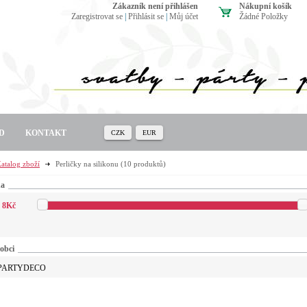
zákazník není přihlášen
Nákupní košík
Zaregistrovat se
|
Přihlásit se
|
Můj účet
Žádné Položky
D
KONTAKT
CZK
EUR
atalog zboží
Perličky na silikonu
(10 produktů)
na
8
Kč
obci
PARTYDECO