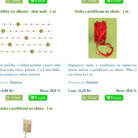
Detail
Koupit
Detail
Koupit
erličky na silikonu - zlaté malé - 1 m
Stuha s perličkami na silonu - 1 m -
červená
é perličky s většími perlami v barvě zlaté
Organzová stuha v kombinaci se saténovou
likonovém vlasci. průměr: 3 a 8 mm délka:
úzkou stuhou a perličkami na silonu. Šířka 2
m prodej po celých metrech
cm Cenza za 1 m
pnost:
Skladem
Dostupnost:
Skladem
:
8,00 Kč
Sleva:
20,0 %
Cena:
11,20 Kč
Sleva:
20,0 %
Detail
Koupit
Detail
Koupit
tuha s perličkami na silonu - 1 m -
krémová