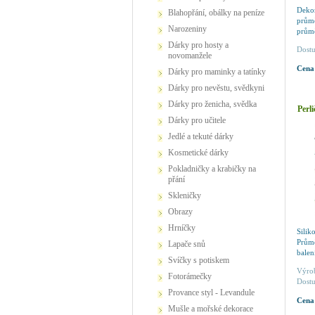
Deko
Blahopřání, obálky na peníze
průmě
Narozeniny
průmě
řetěz
Dárky pro hosty a
Dostu
tabulí
novomanžele
Cena
Dárky pro maminky a tatínky
Dárky pro nevěstu, svědkyni
Dárky pro ženicha, svědka
Perl
Dárky pro učitele
Jedlé a tekuté dárky
Kosmetické dárky
Pokladničky a krabičky na
přání
Skleničky
Obrazy
Hrníčky
Sili
Prům
Lapače snů
balen
Svíčky s potiskem
Výro
Fotorámečky
Dostu
Provance styl - Levandule
Cena
Mušle a mořské dekorace