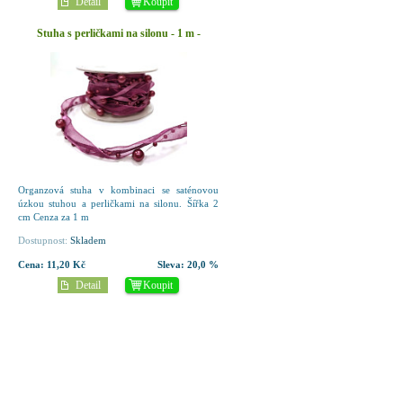
Detail
Koupit
Stuha s perličkami na silonu - 1 m -
cyklámen
Organzová stuha v kombinaci se saténovou
úzkou stuhou a perličkami na silonu. Šířka 2
cm Cenza za 1 m
Dostupnost:
Skladem
Cena:
11,20 Kč
Sleva:
20,0 %
Detail
Koupit