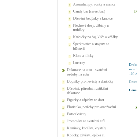
Aromalampy, vosky a esence
P
Candy bar (sweet bar)
Dřevěné bedýnky a krabice
Plechové dozy, džbány a
truhlíky
Krabičky na čaj, klíče a věšáky
Šperkovnice a stojany na
bižuterii
Klece a klícky
Lucerny
Drobn
na si
Dekorace na auto - svatební
100 c
ozdoby na auta
Doplňky pro nevěsty a družičky
Dostu
Dřevěné, přírodní, rustikální
Cena
dekorace
Figurky a zápichy na dort
Floristika, potřeby pro aranžování
S
Fotorekvizity
Jmenovky na svatební stůl
Kamínky, korálky, krystaly
Kolíčky, závěsy, lepítka aj.