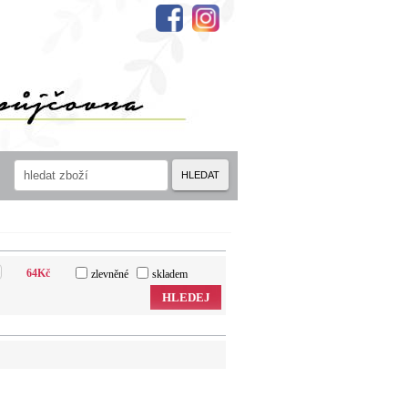
HLEDAT
64
Kč
zlevněné
skladem
HLEDEJ