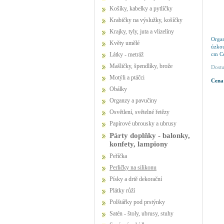
Košíky, kabelky a pytlíčky
Krabičky na výslužky, košíčky
Krajky, tyly, juta a vlizelíny
Orga
Květy umělé
úzkou
cm C
Látky - metráž
Mašličky, špendlíky, brože
Dostu
Motýli a ptáčci
Cena
Obálky
Organzy a pavučiny
Osvětlení, světelné řetězy
Papírové ubrousky a ubrusy
Párty doplňky - balonky,
konfety, lampiony
Peříčka
Perličky na silikonu
Písky a drtě dekorační
Plátky růží
Polštářky pod prstýnky
Satén - štoly, ubrusy, stuhy