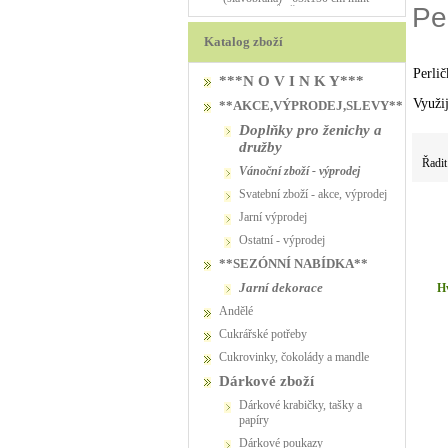
Per
PŮJČOVNA
PŮJČOVNA
Katalog zboží
Perli
***N O V I N K Y***
Využij
**AKCE,VÝPRODEJ,SLEVY**
Doplňky pro ženichy a
družby
Řadit
vánoční zboží - výprodej
svatební zboží - akce, výprodej
jarní výprodej
ostatní - výprodej
**SEZÓNNÍ NABÍDKA**
jarní dekorace
Hv
Andělé
Cukrářské potřeby
Cukrovinky, čokolády a mandle
Dárkové zboží
Dárkové krabičky, tašky a
papíry
Dárkové poukazy