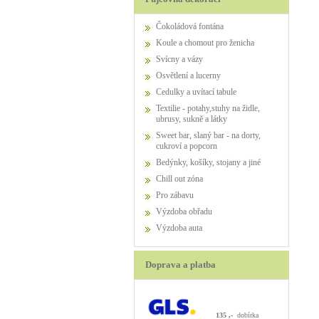
Čokoládová fontána
Koule a chomout pro ženicha
Svícny a vázy
Osvětlení a lucerny
Cedulky a uvítací tabule
Textilie - potahy,stuhy na židle,
ubrusy, sukně a látky
Sweet bar, slaný bar - na dorty,
cukroví a popcorn
Bedýnky, košíky, stojany a jiné
Chill out zóna
Pro zábavu
výzdoba obřadu
výzdoba auta
Doprava a platba
135 ,-
dobírka