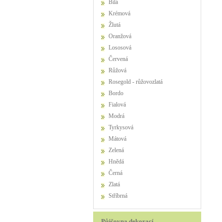
Bílá
Krémová
Žlutá
Oranžová
Lososová
Červená
Růžová
Rosegold - růžovozlatá
Bordo
Fialová
Modrá
Tyrkysová
Mátová
Zelená
Hnědá
Černá
Zlatá
Stříbrná
Půjčovna dekorací