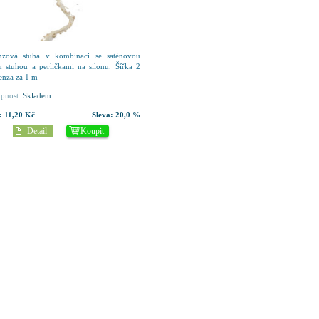
nzová stuha v kombinaci se saténovou
 stuhou a perličkami na silonu. Šířka 2
enza za 1 m
pnost:
Skladem
:
11,20 Kč
Sleva:
20,0 %
Detail
Koupit