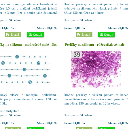
race na silonu je zdobena hvězdami o
Drobné perličky s většími perlami v barvě
ru 1,5 cm a malými perličkami, jejichž
krémové na silikonovém vlasci. průměr: 7 mm
r je 3 mm. Lze ji použít jako dekorační
délka: 130 cm Cena za 4 kusy
 na zdobení věnců, kytic, slavnostních
pnost:
Skladem
Dostupnost:
Skladem
, atd. Cena za 1...
:
13,60 Kč
Sleva:
20,0 %
Cena:
32,00 Kč
Sleva:
20,0 %
Detail
Koupit
Detail
Koupit
ičky na silikonu - modrošedé malé - 5ks
Perličky na silikonu - růžovofialové malé -
12 ks
konový vlasec s modrými perličkami.
Drobné perličky s většími perlami v barvě
ěr perly: 7mm délka 1 vlasce: 130 cm
tmavě fialové na silikonovém vlasci. průměr: 7
í: 5ks
mm délka: 130 cm prodej na 12 ks vlasce.
bce:
PartyDeco
pnost:
Skladem
Dostupnost:
Skladem
:
40,00 Kč
Sleva:
20,0 %
Cena:
64,00 Kč
Sleva:
20,0 %