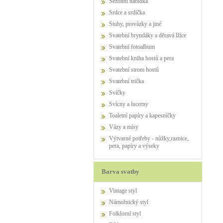
Sezónní nabídka
Srdce a srdíčka
Stuhy, provázky a jiné
Svatební bryndáky a děravá lžíce
Svatební fotoalbum
Svatební kniha hostů a pera
Svatební strom hostů
Svatební trička
Svíčky
Svícny a lucerny
Toaletní papíry a kapesníčky
Vázy a mísy
Výtvarné potřeby - nůžky,raznice,
pera, papíry a výseky
Barva svatby
Vintage styl
Námořnický styl
Folklorní styl