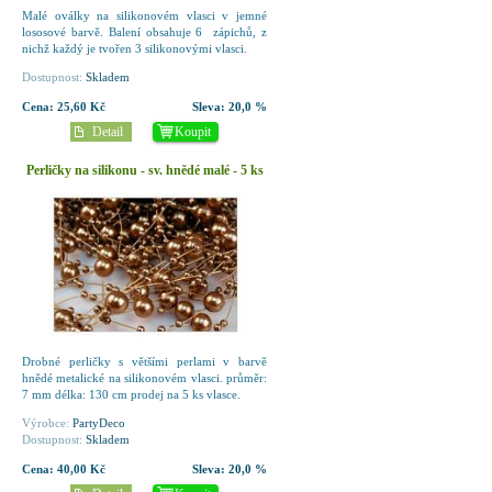
Malé oválky na silikonovém vlasci v jemné
lososové barvě. Balení obsahuje 6 zápichů, z
nichž každý je tvořen 3 silikonovými vlasci.
Dostupnost:
Skladem
Cena:
25,60 Kč
Sleva:
20,0 %
Detail
Koupit
Perličky na silikonu - sv. hnědé malé - 5 ks
Drobné perličky s většími perlami v barvě
hnědé metalické na silikonovém vlasci. průměr:
7 mm délka: 130 cm prodej na 5 ks vlasce.
Výrobce:
PartyDeco
Dostupnost:
Skladem
Cena:
40,00 Kč
Sleva:
20,0 %