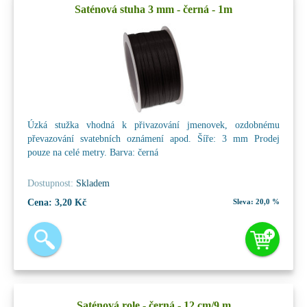
Saténová stuha 3 mm - černá - 1m
Úzká stužka vhodná k přivazování jmenovek, ozdobnému
převazování svatebních oznámení apod. Šíře: 3 mm Prodej
pouze na celé metry. Barva: černá
Dostupnost:
Skladem
Cena:
3,20 Kč
Sleva:
20,0 %
Saténová role - černá - 12 cm/9 m