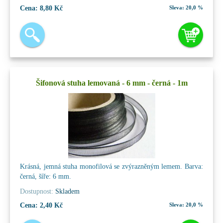
Cena:
8,80 Kč
Sleva:
20,0 %
Šifonová stuha lemovaná - 6 mm - černá - 1m
Krásná, jemná stuha monofilová se zvýrazněným lemem. Barva:
černá, šíře: 6 mm.
Dostupnost:
Skladem
Cena:
2,40 Kč
Sleva:
20,0 %