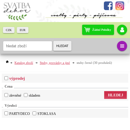
Žádné Položky
CZK
EUR
HLEDAT
Katalog zboží
Stuhy, provázky a jiné
stuhy černé
(30 produktů)
výprodej
Cena
HLEDEJ
zlevněné
skladem
Výrobci
PARTYDECO
STOKLASA