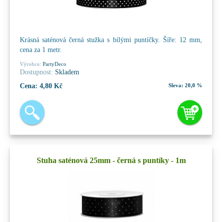
Krásná saténová černá stužka s bílými puntíčky. Šíře: 12 mm,
cena za 1 metr.
Výrobce:
PartyDeco
Dostupnost:
Skladem
Cena:
4,80 Kč
Sleva:
20,0 %
Stuha saténová 25mm - černá s puntíky - 1m