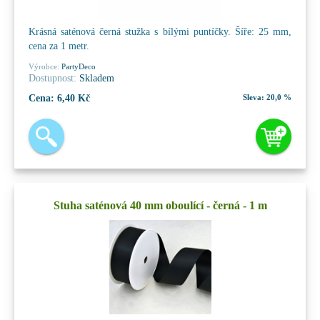
Krásná saténová černá stužka s bílými puntíčky. Šíře: 25 mm,
cena za 1 metr.
Výrobce:
PartyDeco
Dostupnost:
Skladem
Cena:
6,40 Kč
Sleva:
20,0 %
Stuha saténová 40 mm oboulící - černá - 1 m