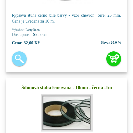
Rypsová stuha černo bílé barvy - vzor chevron. Šíře: 25 mm.
Cena je uvedena za 10 m.
Výrobce:
PartyDeco
Dostupnost:
Skladem
Cena:
32,00 Kč
Sleva:
20,0 %
Šifonová stuha lemovaná - 10mm - černá -1m