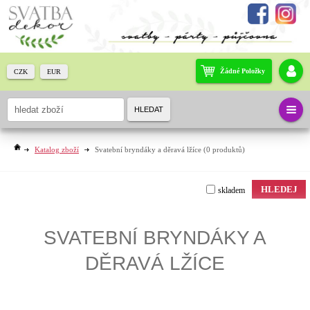
Žádné Položky
CZK
EUR
HLEDAT
Katalog zboží
Svatební bryndáky a děravá lžíce
(0 produktů)
HLEDEJ
skladem
SVATEBNÍ BRYNDÁKY A
DĚRAVÁ LŽÍCE