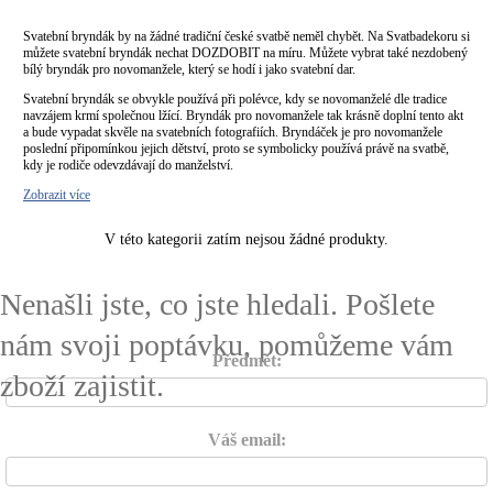
Svatební bryndák by na žádné tradiční české svatbě neměl chybět. Na Svatbadekoru si
můžete svatební bryndák nechat DOZDOBIT na míru. Můžete vybrat také nezdobený
bílý bryndák pro novomanžele, který se hodí i jako svatební dar.
Svatební bryndák se obvykle používá při polévce, kdy se novomanželé dle tradice
navzájem krmí společnou lžící. Bryndák pro novomanžele tak krásně doplní tento akt
a bude vypadat skvěle na svatebních fotografiích. Bryndáček je pro novomanžele
poslední připomínkou jejich dětství, proto se symbolicky používá právě na svatbě,
kdy je rodiče odevzdávají do manželství.
Zobrazit více
V této kategorii zatím nejsou žádné produkty.
Nenašli jste, co jste hledali. Pošlete
nám svoji poptávku, pomůžeme vám
Předmět:
zboží zajistit.
Váš email: