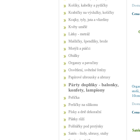
Košíky, kabelky a pytlíčky
Dostu
Krabičky na výslužky, košíčky
Cena
Krajky, tyly, juta a vlizelíny
Květy umělé
Látky - metráž
Mašličky, špendlíky, brože
Motýli a ptáčci
Obálky
Organzy a pavučiny
Osvětlení, světelné řetězy
Papírové ubrousky a ubrusy
Párty doplňky - balonky,
Orga
konfety, lampiony
stolů
10cm,
Peříčka
Dostu
Perličky na silikonu
Písky a drtě dekorační
Cena
Plátky růží
Polštářky pod prstýnky
Saté
Satén - štoly, ubrusy, stuhy