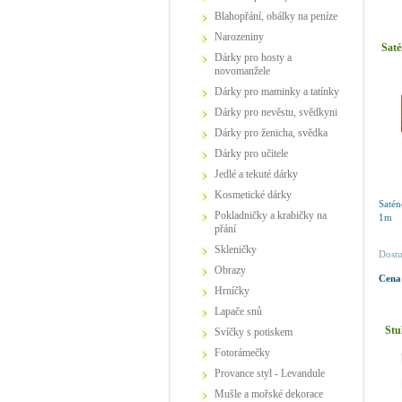
Blahopřání, obálky na peníze
Narozeniny
Saté
Dárky pro hosty a
novomanžele
Dárky pro maminky a tatínky
Dárky pro nevěstu, svědkyni
Dárky pro ženicha, svědka
Dárky pro učitele
Jedlé a tekuté dárky
Kosmetické dárky
Satén
Pokladničky a krabičky na
1m
přání
Skleničky
Dostu
Obrazy
Cena
Hrníčky
Lapače snů
Stu
Svíčky s potiskem
Fotorámečky
Provance styl - Levandule
Mušle a mořské dekorace