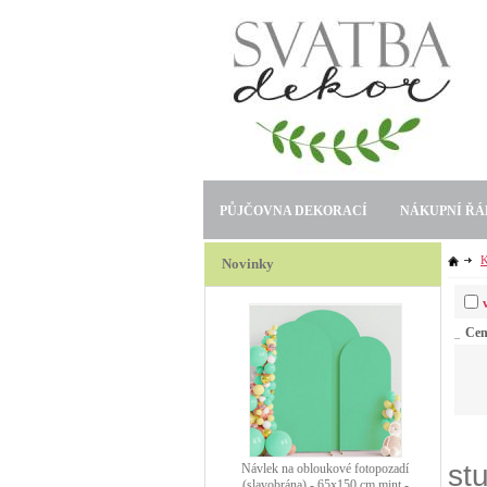
PŮJČOVNA DEKORACÍ
NÁKUPNÍ ŘÁ
K
Novinky
Ce
st
Návlek na obloukové fotopozadí
(slavobrána) - 120x200 cm zlatý -