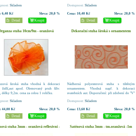
pnost:
Skladem
Dostupnost:
Skladem
:
6,40 Kč
Sleva:
20,0 %
Cena:
10,40 Kč
Sleva:
20,0 %
Detail
Koupit
Detail
Koupit
Organza stuha 10cm/9m - oranžová
Dekorační stuha široká s ornamentem
oranžová - 1m
nzová široká stuha vhodná k dekoraci
Nádherná polyesterová stuha s tištěným
, židlí,aut apod. Olemovaný pruh šíře:
ornamentem. Vhodná např. k dekoraci
 délky 9,2m. cena za celou 1 roličku.
svatebních aut. Doporučení: při zdobení do "V"
Vám postačí 5m. Šíře: 5 cm Barva: oranžová
pnost:
Skladem
Dostupnost:
Skladem
Cena za 1m, prodej...
:
44,00 Kč
Sleva:
20,0 %
Cena:
13,60 Kč
Sleva:
20,0 %
Detail
Koupit
Detail
Koupit
nová stuha 3mm - oranžová reflexivní -
Saténová stuha 3mm - tm.oranžová -1m
1 m