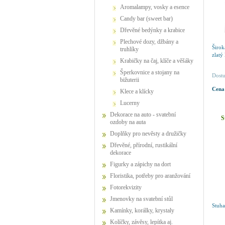
Aromalampy, vosky a esence
Candy bar (sweet bar)
Dřevěné bedýnky a krabice
Plechové dozy, džbány a
Širo
truhlíky
zlatý
Krabičky na čaj, klíče a věšáky
Šperkovnice a stojany na
Dostu
bižuterii
Cena
Klece a klícky
Lucerny
Dekorace na auto - svatební
S
ozdoby na auta
Doplňky pro nevěsty a družičky
Dřevěné, přírodní, rustikální
dekorace
Figurky a zápichy na dort
Floristika, potřeby pro aranžování
Fotorekvizity
Jmenovky na svatební stůl
Stuha
Kamínky, korálky, krystaly
Kolíčky, závěsy, lepítka aj.