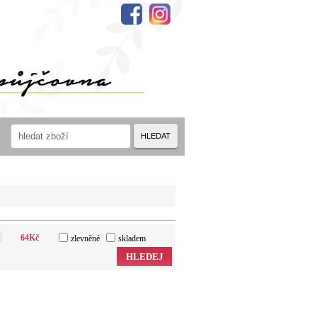
HLEDAT
64
Kč
zlevněné
skladem
HLEDEJ