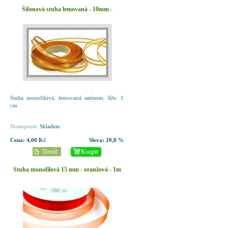
Šifonová stuha lemovaná - 10mm -
skořicová -1m
Stuha monofilová, lemovaná saténem. šíře: 1
cm
Dostupnost:
Skladem
Cena:
4,00 Kč
Sleva:
20,0 %
Detail
Koupit
Stuha monofilová 15 mm - oranžová - 1m