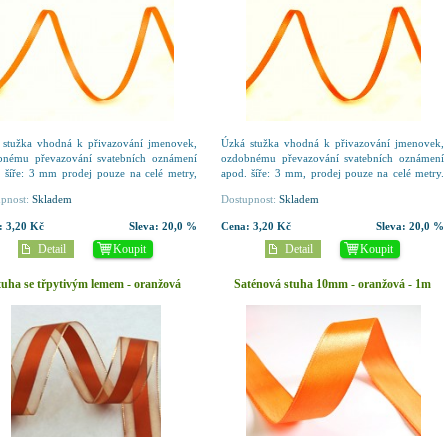
 stužka vhodná k přivazování jmenovek,
Úzká stužka vhodná k přivazování jmenovek,
bnému převazování svatebních oznámení
ozdobnému převazování svatebních oznámení
 šíře: 3 mm prodej pouze na celé metry,
apod. šíře: 3 mm, prodej pouze na celé metry.
: oranžová
Barva: oranžová.
pnost:
Skladem
Dostupnost:
Skladem
:
3,20 Kč
Sleva:
20,0 %
Cena:
3,20 Kč
Sleva:
20,0 %
Detail
Koupit
Detail
Koupit
tuha se třpytivým lemem - oranžová
Saténová stuha 10mm - oranžová - 1m
25mm - 1m