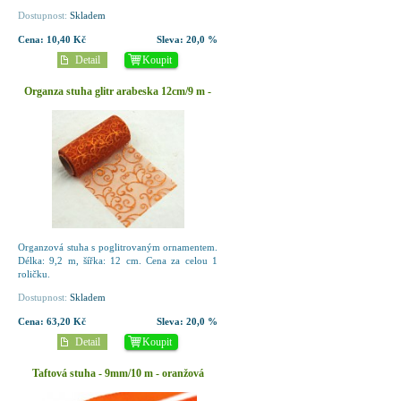
Dostupnost:
Skladem
Cena:
10,40 Kč
Sleva:
20,0 %
Detail
Koupit
Organza stuha glitr arabeska 12cm/9 m -
měděná
Organzová stuha s poglitrovaným ornamentem.
Délka: 9,2 m, šířka: 12 cm. Cena za celou 1
roličku.
Dostupnost:
Skladem
Cena:
63,20 Kč
Sleva:
20,0 %
Detail
Koupit
Taftová stuha - 9mm/10 m - oranžová