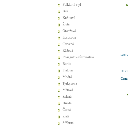
Folklorní styl
T
Bílá
Krémová
Žlutá
Oranžová
Lososová
Červená
Růžová
tafto
Rosegold - růžovozlatá
Bordo
Fialová
Dostu
Modrá
Cena
Tyrkysová
Mátová
Zelená
Hnědá
Černá
Zlatá
Stříbrná