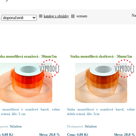
Na
katalog s obrázky
seznam
:
uha monofilová oranžová - 50mm/1m
Stuha monofilová skořicová - 50mm/1m
a monofilová v oranžové barvě, velmi
Stuha monofilová v oranžové barvě, velmi
 tvárná. šíře: 5 cm
dobře tvárná. šíře: 5cm
pnost:
Skladem
Dostupnost:
Skladem
:
4,00 Kč
Sleva:
20,0 %
Cena:
4,00 Kč
Sleva:
20,0 %