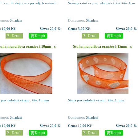
 2,5 cm. Prodej pouze po celých metrech.
Saténová stužka pro ozdobné vázání. šíře: 1cm
pnost:
Skladem
Dostupnost:
Skladem
:
12,00 Kč
Sleva:
20,0 %
Cena:
3,20 Kč
Sleva:
20,0 %
Detail
Koupit
Detail
Koupit
tuha monofilová oranžová 10mm - s
Stuha monofilová oranžová 15mm - s
kytičkami - 1m
ptáčky - 1m
 pro ozdobné vázání . šíře: 10 mm
Stuha pro ozdobné vázání . šíře: 15mm
pnost:
Skladem
Dostupnost:
Skladem
:
12,00 Kč
Sleva:
20,0 %
Cena:
12,00 Kč
Sleva:
20,0 %
Detail
Koupit
Detail
Koupit