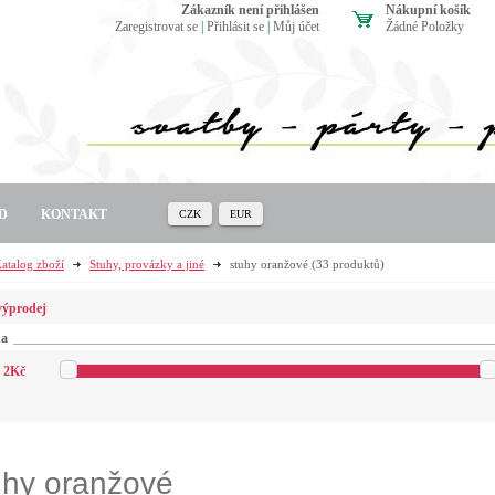
zákazník není přihlášen
Nákupní košík
Zaregistrovat se
|
Přihlásit se
|
Můj účet
Žádné Položky
D
KONTAKT
CZK
EUR
atalog zboží
Stuhy, provázky a jiné
stuhy oranžové
(33 produktů)
výprodej
na
2
Kč
uhy oranžové