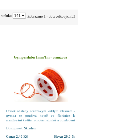
 stránku
Zobrazeno 1 - 33 z celkových 33
Gympa slabá 1mm/1m - oranžová
Drátek obalený oranžovým lesklým vláknem -
gympa se používá hojně ve floristice k
aranžování květin, omotání stonků a dozdobení
různých dekorací. Je lehce tvarovatelná a drží
Dostupnost:
Skladem
tvar. šíře: 1 mm.
Cena:
2,40 Kč
Sleva:
20,0 %