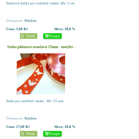
Saténová stužka pro ozdobné vázání. šíře: 2 cm.
Dostupnost:
Skladem
Cena:
5,60 Kč
Sleva:
20,0 %
Detail
Koupit
Stuha plátnová oranžová 25mm - motýlci -
1m
Stuha pro ozdobné vázání . šíře: 25 mm
Dostupnost:
Skladem
Cena:
17,60 Kč
Sleva:
20,0 %
Detail
Koupit