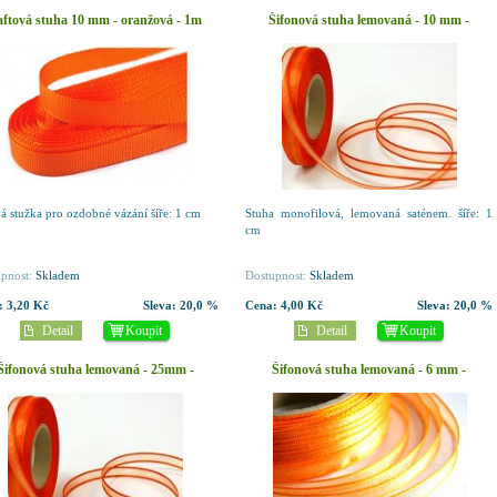
aftová stuha 10 mm - oranžová - 1m
Šifonová stuha lemovaná - 10 mm -
oranžová -1m
vá stužka pro ozdobné vázání šíře: 1 cm
Stuha monofilová, lemovaná saténem. šíře: 1
cm
pnost:
Skladem
Dostupnost:
Skladem
:
3,20 Kč
Sleva:
20,0 %
Cena:
4,00 Kč
Sleva:
20,0 %
Detail
Koupit
Detail
Koupit
Šifonová stuha lemovaná - 25mm -
Šifonová stuha lemovaná - 6 mm -
oranžová -1m
oranžová - 1m