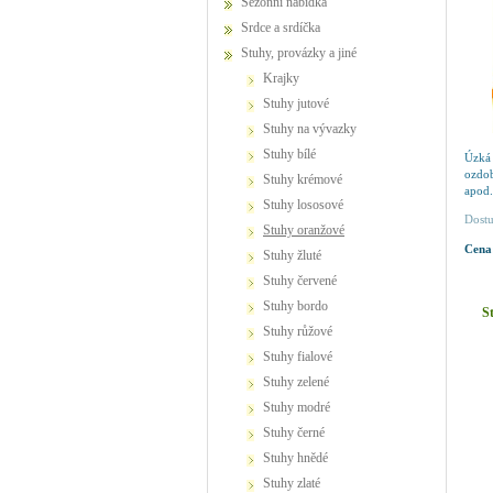
Sezónní nabídka
Srdce a srdíčka
Stuhy, provázky a jiné
krajky
stuhy jutové
stuhy na vývazky
stuhy bílé
Úzká
ozdo
stuhy krémové
apod.
stuhy lososové
Barva
Dostu
stuhy oranžové
Cena
stuhy žluté
stuhy červené
stuhy bordo
S
stuhy růžové
stuhy fialové
stuhy zelené
stuhy modré
stuhy černé
stuhy hnědé
stuhy zlaté