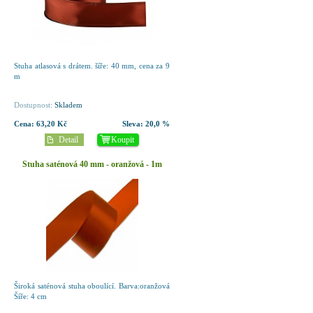
Stuha atlasová s drátem. šíře: 40 mm, cena za 9
m
Dostupnost:
Skladem
Cena:
63,20 Kč
Sleva:
20,0 %
Detail
Koupit
Stuha saténová 40 mm - oranžová - 1m
Široká saténová stuha oboulící. Barva:oranžová
Šíře: 4 cm