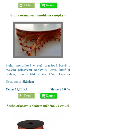
Detail
Koupit
Stuha oranžová monofilová s nopky -
12mm/1m
Stuha monofilová v sytě oranžové barvě s
malými přízovými nopky v lemu, které jí
dodávají hravou lehkost. šíře: 12mm Cena za
1m
Dostupnost:
Skladem
Cena:
11,20 Kč
Sleva:
20,0 %
Detail
Koupit
Stuha atlasová s drátem měděná - 4 cm - 9
m