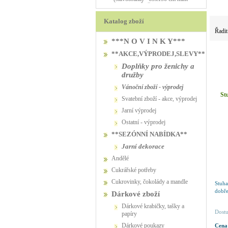
PŮJČOVNA
Katalog zboží
Řadit
***N O V I N K Y***
**AKCE,VÝPRODEJ,SLEVY**
Doplňky pro ženichy a
družby
vánoční zboží - výprodej
St
svatební zboží - akce, výprodej
jarní výprodej
ostatní - výprodej
**SEZÓNNÍ NABÍDKA**
jarní dekorace
Andělé
Cukrářské potřeby
Cukrovinky, čokolády a mandle
Stuh
dobře
Dárkové zboží
Dárkové krabičky, tašky a
Dostu
papíry
Dárkové poukazy
Cena