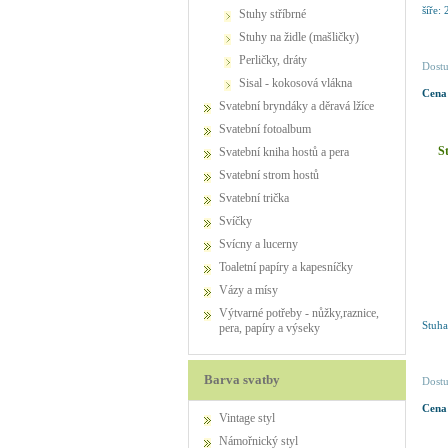
šíře:
stuhy stříbrné
Stuhy na židle (mašličky)
perličky, dráty
Dostu
sisal - kokosová vlákna
Cena
Svatební bryndáky a děravá lžíce
Svatební fotoalbum
S
Svatební kniha hostů a pera
Svatební strom hostů
Svatební trička
Svíčky
Svícny a lucerny
Toaletní papíry a kapesníčky
Vázy a mísy
Výtvarné potřeby - nůžky,raznice,
Stuha
pera, papíry a výseky
Barva svatby
Dostu
Cena
Vintage styl
Námořnický styl