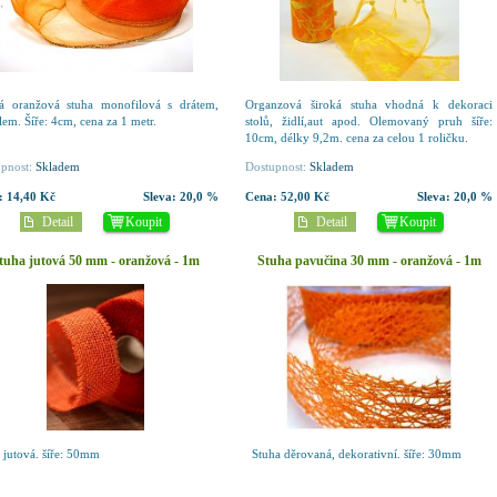
ká oranžová stuha monofilová s drátem,
Organzová široká stuha vhodná k dekoraci
 lem. Šíře: 4cm, cena za 1 metr.
stolů, židlí,aut apod. Olemovaný pruh šíře:
10cm, délky 9,2m. cena za celou 1 roličku.
pnost:
Skladem
Dostupnost:
Skladem
:
14,40 Kč
Sleva:
20,0 %
Cena:
52,00 Kč
Sleva:
20,0 %
Detail
Koupit
Detail
Koupit
tuha jutová 50 mm - oranžová - 1m
Stuha pavučina 30 mm - oranžová - 1m
 jutová. šíře: 50mm
Stuha děrovaná, dekorativní. šíře: 30mm