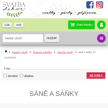
Žádné Položky
CZK
EUR
HLEDAT
Katalog zboží
Sezónní nabídka
vánoční zboží
sáně a sáňky
(3
produktů)
Cena
HLEDEJ
zlevněné
skladem
SÁNĚ A SÁŇKY