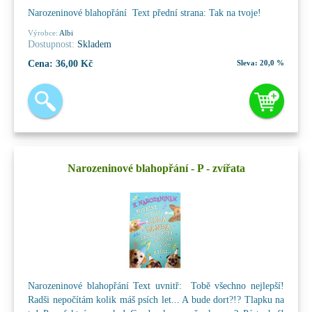
Narozeninové blahopřání Text přední strana: Tak na tvoje!
Výrobce:
Albi
Dostupnost:
Skladem
Cena:
36,00 Kč
Sleva:
20,0 %
Narozeninové blahopřání - P - zvířata
Narozeninové blahopřání Text uvnitř: Tobě všechno nejlepší!
Radši nepočítám kolik máš psích let... A bude dort?!? Tlapku na