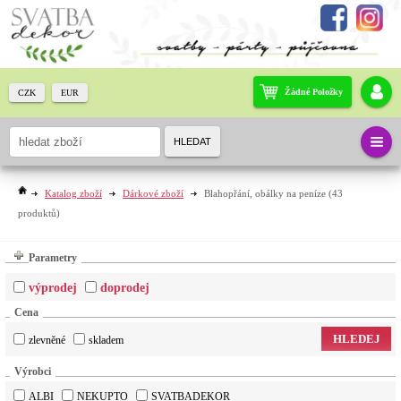
Žádné Položky
CZK
EUR
HLEDAT
Katalog zboží
Dárkové zboží
Blahopřání, obálky na peníze
(43
produktů)
Parametry
výprodej
doprodej
Cena
HLEDEJ
zlevněné
skladem
Výrobci
ALBI
NEKUPTO
SVATBADEKOR