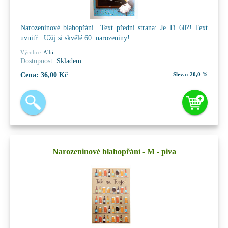
Narozeninové blahopřání Text přední strana: Je Ti 60?! Text
uvnitř: Užij si skvělé 60. narozeniny!
Výrobce:
Albi
Dostupnost:
Skladem
Cena:
36,00 Kč
Sleva:
20,0 %
Narozeninové blahopřání - M - piva