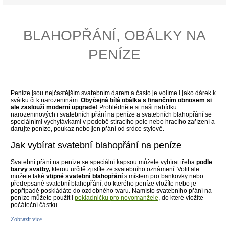
BLAHOPŘÁNÍ, OBÁLKY NA
PENÍZE
Peníze jsou nejčastějším svatebním darem a často je volíme i jako dárek k
svátku či k narozeninám.
Obyčejná bílá obálka s finančním obnosem si
ale zaslouží moderní upgrade!
Prohlédněte si naši nabídku
narozeninových i svatebních přání na peníze a svatebních blahopřání se
speciálními vychytávkami v podobě stíracího pole nebo hracího zařízení a
darujte peníze, poukaz nebo jen přání od srdce stylově.
Jak vybírat svatební blahopřání na peníze
Svatební přání na peníze se speciální kapsou můžete vybírat třeba
podle
barvy svatby,
kterou určitě zjistíte ze svatebního oznámení. Volit ale
můžete také
vtipné svatební blahopřání
s místem pro bankovky nebo
předepsané svatební blahopřání, do kterého peníze vložíte nebo je
popřípadě poskládáte do ozdobného tvaru. Namísto svatebního přání na
peníze můžete použít i
pokladničku pro novomanžele
, do které vložíte
počáteční částku.
Zobrazit více