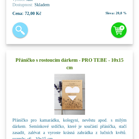
Dostupnost:
Skladem
Cena:
72,00 Kč
Sleva:
20,0 %
Přáníčko s rostoucím dárkem - PRO TEBE - 10x15
cm
Přáníčko pro kamarádku, kolegyni, nevěstu apod. s milým
dárkem. Semínkové srdíčko, které je součástí přáníčka, stačí
zasadit, zalévat a vyroste krásná zahrádka z lučních květů.
rozměr: c6 - 10x15 cm ...