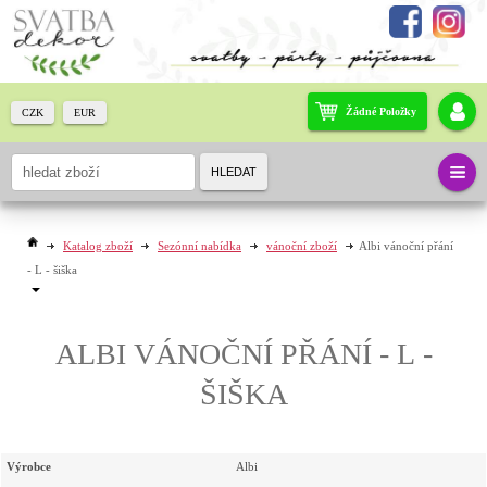
Žádné Položky
CZK
EUR
HLEDAT
Katalog zboží
Sezónní nabídka
vánoční zboží
Albi vánoční přání
- L - šiška
ALBI VÁNOČNÍ PŘÁNÍ - L -
ŠIŠKA
Výrobce
Albi