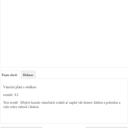
Popis zboží
Diskuse
Vánoční přání s obálkou
rozměr: A5
Text uvnitř: Hřejivé kouzlo vánočních svátků ať zaplní váš domov klidem a pohodou a
vaše srdce radostí i láskou.