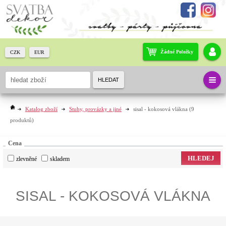
Žádné Položky
CZK
EUR
HLEDAT
Katalog zboží
Stuhy, provázky a jiné
sisal - kokosová vlákna
(9
produktů)
Cena
HLEDEJ
zlevněné
skladem
SISAL - KOKOSOVÁ VLÁKNA