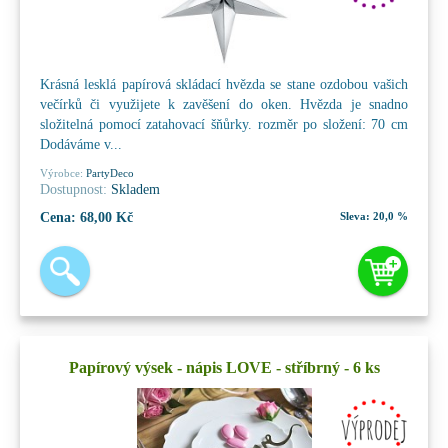
Krásná lesklá papírová skládací hvězda se stane ozdobou vašich
večírků či využijete k zavěšení do oken. Hvězda je snadno
složitelná pomocí zatahovací šňůrky. rozměr po složení: 70 cm
Dodáváme v...
Výrobce:
PartyDeco
Dostupnost:
Skladem
Cena:
68,00 Kč
Sleva:
20,0 %
Papírový výsek - nápis LOVE - stříbrný - 6 ks