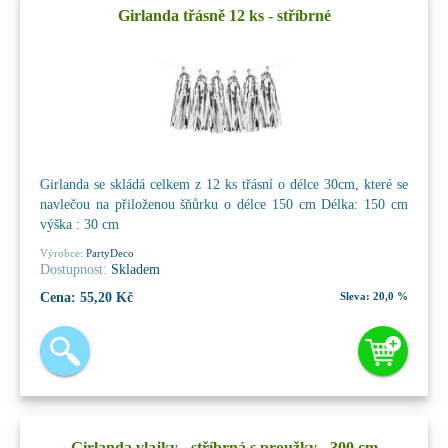
Girlanda třásně 12 ks - stříbrné
Girlanda se skládá celkem z 12 ks třásní o délce 30cm, které se
navlečou na přiloženou šňůrku o délce 150 cm Délka: 150 cm
výška : 30 cm
Výrobce:
PartyDeco
Dostupnost:
Skladem
Cena:
55,20 Kč
Sleva:
20,0 %
Girlanda vlajky - stříbrná s proužky - 300 cm