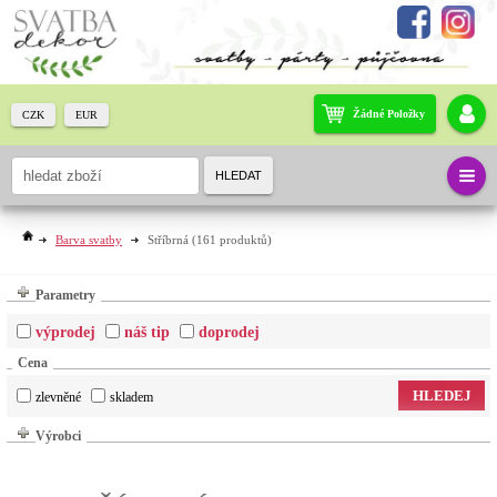
Žádné Položky
CZK
EUR
HLEDAT
Barva svatby
Stříbrná
(161 produktů)
Parametry
výprodej
náš tip
doprodej
Cena
HLEDEJ
zlevněné
skladem
Výrobci