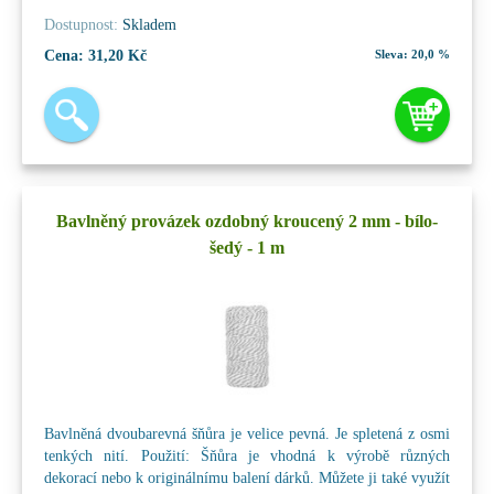
Dostupnost:
Skladem
Cena:
31,20 Kč
Sleva:
20,0 %
Bavlněný provázek ozdobný kroucený 2 mm - bílo-
šedý - 1 m
Bavlněná dvoubarevná šňůra je velice pevná. Je spletená z osmi
tenkých nití. Použití: Šňůra je vhodná k výrobě různých
dekorací nebo k originálnímu balení dárků. Můžete ji také využít