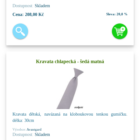
Dostupnost:
Skladem
Cena:
208,00 Kč
Sleva:
20,0 %
Kravata chlapecká - šedá matná
Kravata dětská, navázaná na kloboukovou tenkou gumičku.
délka: 30cm
Výrobce:
Avantgard
Dostupnost:
Skladem