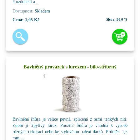
k ozdobení a...
Dostupnost:
Skladem
Cena:
1,05 Kč
Sleva:
30,0 %
Bavlněný provázek s lurexem - bílo-stříbrný
Bavlněná šňůra je velice pevná, spletená z osmi tenkých nití.
Zdobí ji třpytivý lurex. Použití: Šňůra je vhodná k výrobě
různých dekorací nebo ke stylovému balení dárků. Průměr: 1,5
mm ...