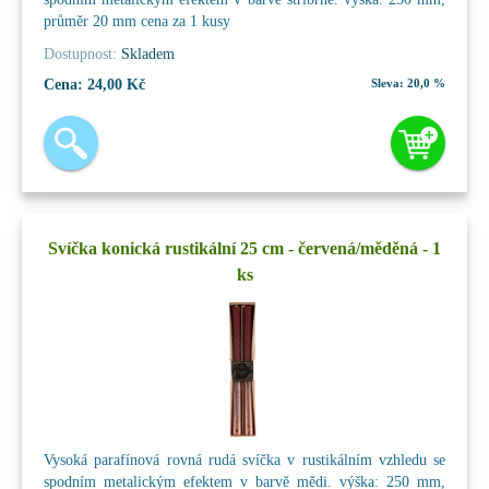
průměr 20 mm cena za 1 kusy
Dostupnost:
Skladem
Cena:
24,00 Kč
Sleva:
20,0 %
Svíčka konická rustikální 25 cm - červená/měděná - 1
ks
Vysoká parafínová rovná rudá svíčka v rustikálním vzhledu se
spodním metalickým efektem v barvě mědi. výška: 250 mm,