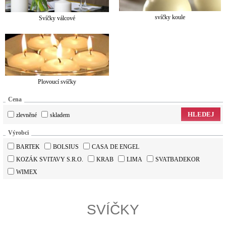
svíčky koule
Svíčky válcové
Plovoucí svíčky
Cena
HLEDEJ
zlevněné
skladem
Výrobci
BARTEK
BOLSIUS
CASA DE ENGEL
KOZÁK SVITAVY S.R.O.
KRAB
LIMA
SVATBADEKOR
WIMEX
SVÍČKY