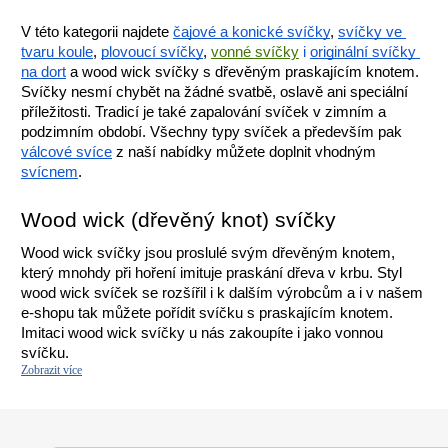
V této kategorii najdete 
čajové a konické svíčky
, 
svíčky ve 
tvaru koule
, 
plovoucí svíčky
, 
v
onné svíčky
 i 
originální svíčky 
na dort
 a wood wick svíčky s dřevěným praskajícím knotem. 
Svíčky nesmí chybět na žádné svatbě, oslavě ani speciální 
příležitosti. Tradicí je také zapalování svíček v zimním a 
podzimním období. Všechny typy svíček a především pak 
válcové svíce
 z naší nabídky můžete doplnit vhodným 
svícnem
.
Wood wick (dřevěný knot) svíčky
Wood wick svíčky jsou proslulé svým dřevěným knotem, 
který mnohdy při hoření imituje praskání dřeva v krbu. Styl 
wood wick svíček se rozšířil i k dalším výrobcům a i v našem 
e-shopu tak můžete pořídit svíčku s praskajícím knotem. 
Imitaci wood wick svíčky u nás zakoupíte i jako vonnou 
svíčku.
Zobrazit více