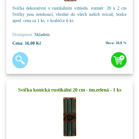
Svíčka dekorativní v rustikálním vzhledu. rozměr: 20 x 2 cm
Svíčky jsou netekoucí, vhodné do všech našich svícnů, bodce
apod. cena za 1 ks, v krabičce 6 ks.
Dostupnost:
Skladem
Cena:
16,00 Kč
Sleva:
20,0 %
Svíčka konická rustikální 20 cm - tm.zelená - 1 ks