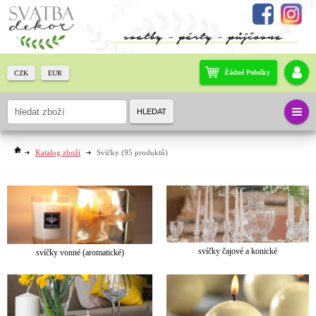
Žádné Položky
CZK
EUR
HLEDAT
Katalog zboží
Svíčky
(95 produktů)
svíčky čajové a konické
svíčky vonné (aromatické)