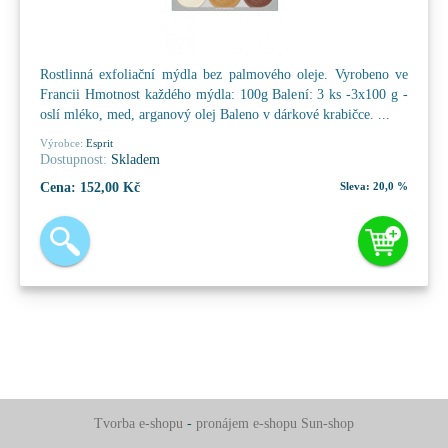
Rostlinná exfoliační mýdla bez palmového oleje. Vyrobeno ve
Francii Hmotnost každého mýdla: 100g Balení: 3 ks -3x100 g -
oslí mléko, med, arganový olej Baleno v dárkové krabičce. ...
Výrobce:
Esprit
Dostupnost:
Skladem
Cena:
152,00 Kč
Sleva:
20,0 %
Tvorba e-shopu
-
pronájem e-shopu
Sun-shop