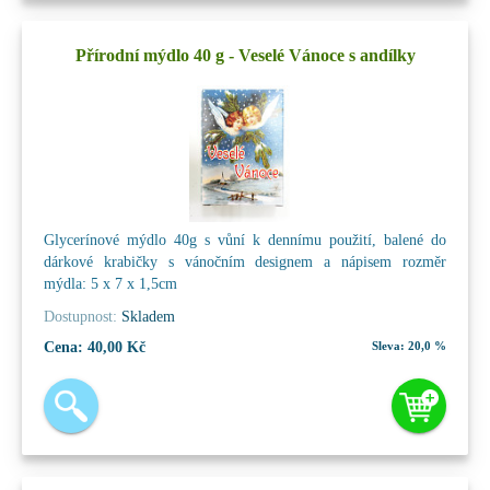
Přírodní mýdlo 40 g - Veselé Vánoce s andílky
Glycerínové mýdlo 40g s vůní k dennímu použití, balené do
dárkové krabičky s vánočním designem a nápisem rozměr
mýdla: 5 x 7 x 1,5cm
Dostupnost:
Skladem
Cena:
40,00 Kč
Sleva:
20,0 %