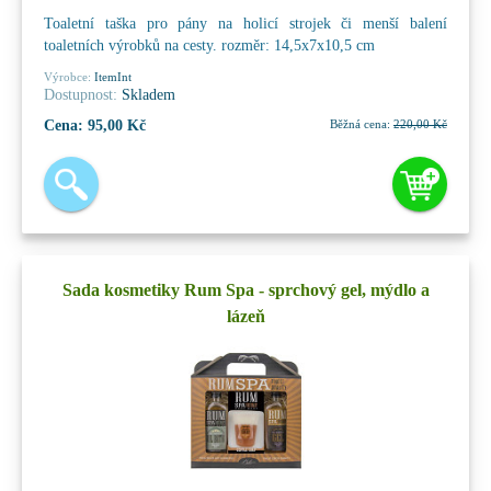
Toaletní taška pro pány na holicí strojek či menší balení
toaletních výrobků na cesty. rozměr: 14,5x7x10,5 cm
Výrobce:
ItemInt
Dostupnost:
Skladem
Cena:
95,00 Kč
Běžná cena:
220,00 Kč
Sada kosmetiky Rum Spa - sprchový gel, mýdlo a
lázeň