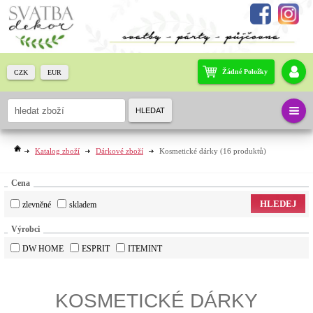
Žádné Položky
CZK
EUR
HLEDAT
Katalog zboží
Dárkové zboží
Kosmetické dárky
(16 produktů)
Cena
HLEDEJ
zlevněné
skladem
Výrobci
DW HOME
ESPRIT
ITEMINT
KOSMETICKÉ DÁRKY