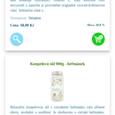
šatů obsahuje hydratující vitamín E, díky kterému ruce
nevysouší a zanechá je provoněné originální ovocně-květinovou
vůní. Jedinečná vůně z...
Dostupnost:
Skladem
Cena:
68,00 Kč
Sleva:
20,0 %
Koupelová sůl 900g - heřmánek
Relaxační koupelovou sůl s extraktem heřmánku vám přinese
úlevu, uvolnění a osvěžení. Je obohacena o extrakt heřmánku,