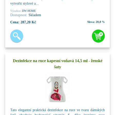
vytvořit stylové a...
Výrobce:
DW HOME
Dostupnost:
Skladem
Cena:
287,20 Kč
Sleva:
20,0 %
Dezinfekce na ruce kapesní voňavá 14,5 ml - ženské
šaty
Tato elegantní praktická dezinfekce na ruce ve tvaru dámských