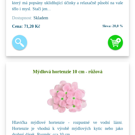
který má popsány uklidňující účinky a relaxačně působí na vaše
tělo i mysl. Stačí jen...
Dostupnost:
Skladem
Cena:
71,20 Kč
Sleva:
20,0 %
Mýdlová hortenzie 10 cm - růžová
Hlavička mýdlové hortenzie - rozpustné ve vodní lázni.
Hortenzie je vhodná k výrobě mýdlových kytic nebo jako
drobný dárek. Rozměr: cca 10 cm