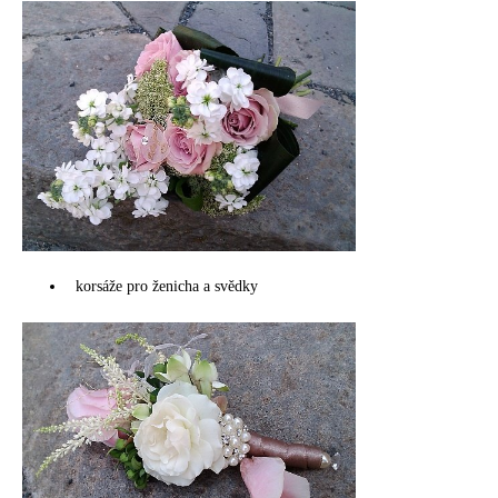
korsáže pro ženicha a svědky