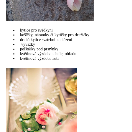
kytice pro svědkyni
košíčky, náramky či kytičky pro družičky
druhá kytice svatební na házení
vývazky
polštářky pod prstýnky
květinová výzdoba tabule, obřadu
květinová výzdoba auta