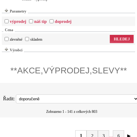
Parametry
výprodej
náš tip
doprodej
Cena
HLEDEJ
zlevněné
skladem
Výrobci
**AKCE,VÝPRODEJ,SLEVY**
Řadit:
Zobrazeno 1 - 141 z celkových 803
1
...
2
3
6
▶