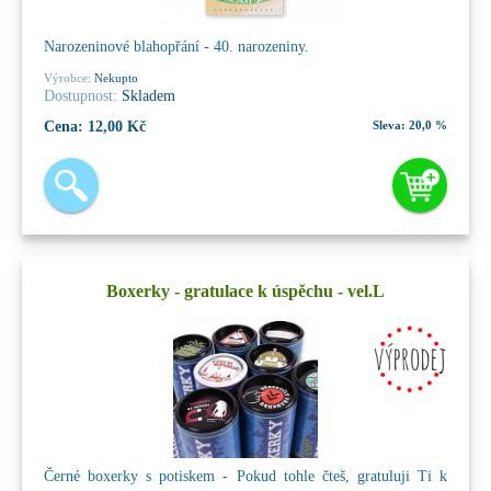
Narozeninové blahopřání - 40. narozeniny.
Výrobce:
Nekupto
Dostupnost:
Skladem
Cena:
12,00 Kč
Sleva:
20,0 %
Boxerky - gratulace k úspěchu - vel.L
Černé boxerky s potiskem - Pokud tohle čteš, gratuluji Ti k