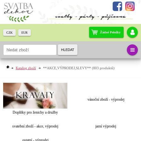
Žádné Položky
CZK
EUR
HLEDAT
Katalog zboží
**AKCE,VÝPRODEJ,SLEVY**
(803 produktů)
vánoční zboží - výprodej
Doplňky pro ženichy a družby
svatební zboží - akce, výprodej
jarní výprodej
ostatní - výprodej