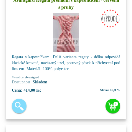
Avantgard Regata premium s kapesníčkem - červená
s pruhy
Regata s kapesníčkem. Delší varianta regaty - délka odpovídá
klasické kravatě, navázaný uzel, posuvný pásek k přichycení pod
límcem. Materiál: 100% polyester
Výrobce:
Avantgard
Dostupnost:
Skladem
Cena:
414,00 Kč
Sleva:
40,0 %