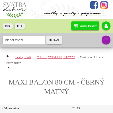
Žádné Položky
CZK
EUR
HLEDAT
Katalog zboží
**AKCE,VÝPRODEJ,SLEVY**
Maxi balon 80 cm -
černý matný
MAXI BALON 80 CM - ČERNÝ
MATNÝ
Kód produktu
28113