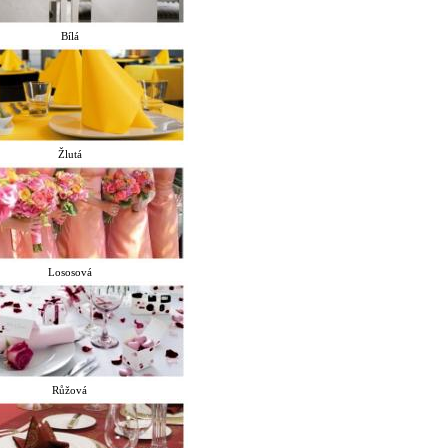
Bílá
Žlutá
Lososová
Růžová