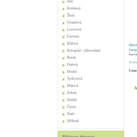
Bílá
Krémová
Žlutá
Oranžová
Lososová
Červená
Růžová
Dřevě
foto
Rosegold - růžovozlatá
barva
Bordo
Dostu
Fialová
Cena
Modrá
Tyrkysová
Mátová
J
Zelená
Hnědá
Černá
Zlatá
Stříbrná
Půjčovna dekorací