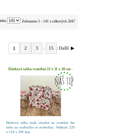
ránku
Zobrazeno 1 - 141 z celkových 2047
2
3
15
Další
▶
1
...
|
Dárková taška svatební 22 x 11 x 20 cm -
zahrada růží
Dárková taška malá vhodná na svatební dar
nebo na rozloučku se svobodou. Velikost: 220
x 110 x 200 mm