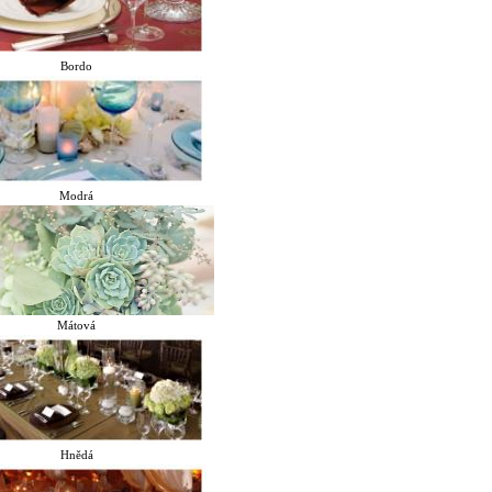
Bordo
Modrá
Mátová
Hnědá