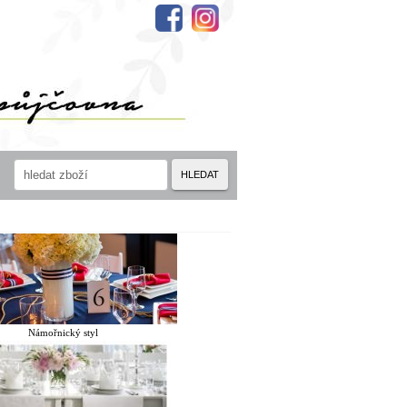
HLEDAT
Námořnický styl