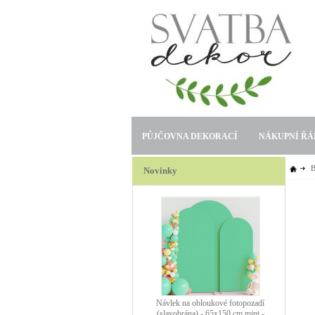
PŮJČOVNA DEKORACÍ
NÁKUPNÍ ŘÁ
B
Novinky
Návlek na obloukové fotopozadí
(slavobrána) - 120x200 cm zlatý -