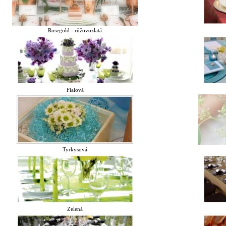
Rosegold - růžovozlatá
Fialová
Tyrkysová
Zelená