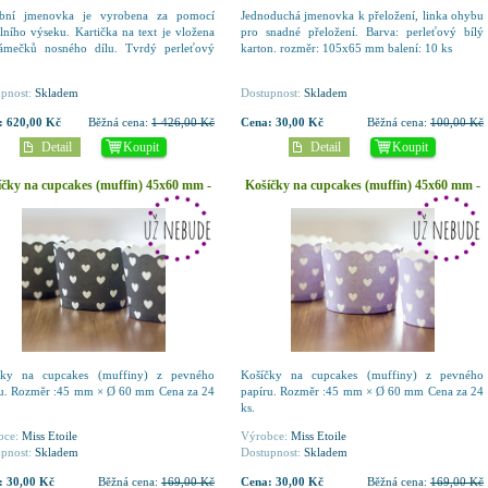
ební jmenovka je vyrobena za pomocí
Jednoduchá jmenovka k přeložení, linka ohybu
álního výseku. Kartička na text je vložena
pro snadné přeložení. Barva: perleťový bílý
ámečků nosného dílu. Tvrdý perleťový
karton. rozměr: 105x65 mm balení: 10 ks
on. rozměr: 93 × 60 mm cena za 62 ks -
odej
pnost:
Skladem
Dostupnost:
Skladem
:
620,00 Kč
Běžná cena:
1 426,00 Kč
Cena:
30,00 Kč
Běžná cena:
100,00 Kč
Detail
Koupit
Detail
Koupit
čky na cupcakes (muffin) 45x60 mm -
Košíčky na cupcakes (muffin) 45x60 mm -
černý se srdíčky - 24 ks
sv.fialový se srdíčky - 24 ks
čky na cupcakes (muffiny) z pevného
Košíčky na cupcakes (muffiny) z pevného
ru. Rozměr :45 mm × Ø 60 mm Cena za 24
papíru. Rozměr :45 mm × Ø 60 mm Cena za 24
ks.
bce:
Miss Etoile
Výrobce:
Miss Etoile
pnost:
Skladem
Dostupnost:
Skladem
:
30,00 Kč
Běžná cena:
169,00 Kč
Cena:
30,00 Kč
Běžná cena:
169,00 Kč