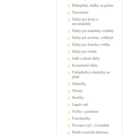
Blahopřání, obálky na peníze
Narozeniny
Dárky pro hosty a
novomanžele
Dárky pro maminky a tatínky
Dárky pro nevěstu, svědkyni
Dárky pro ženicha, svědka
Dárky pro učitele
Jedlé a tekuté dárky
Kosmetické dárky
Pokladničky a krabičky na
přání
Skleničky
Obrazy
Hrníčky
Lapače snů
Svíčky s potiskem
Fotorámečky
Provance styl - Levandule
Mušle a mořské dekorace