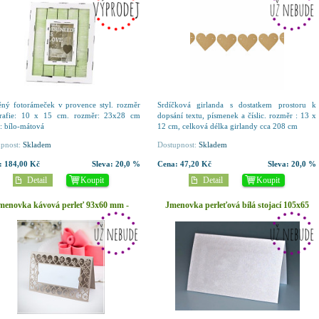
ný fotorámeček v provence styl. rozměr
Srdíčková girlanda s dostatkem prostoru k
grafie: 10 x 15 cm. rozměr: 23x28 cm
dopsání textu, písmenek a číslic. rozměr : 13 x
: bílo-mátová
12 cm, celková délka girlandy cca 208 cm
pnost:
Skladem
Dostupnost:
Skladem
:
184,00 Kč
Sleva:
20,0 %
Cena:
47,20 Kč
Sleva:
20,0 %
Detail
Koupit
Detail
Koupit
menovka kávová perleť 93x60 mm -
Jmenovka perleťová bílá stojací 105x65
ornament - 62 ks
mm - 10 ks