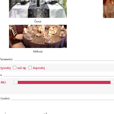
Černá
Stříbrná
Parametry
výprodej
náš tip
doprodej
na
0
Kč
Výrobci