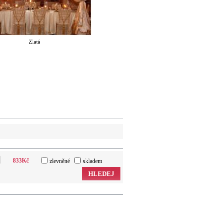
Zlatá
833
Kč
zlevněné
skladem
HLEDEJ