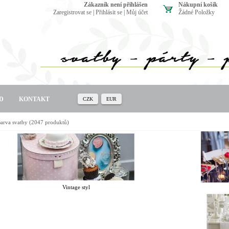
zákazník není přihlášen
Nákupní košík
Zaregistrovat se
|
Přihlásit se
|
Můj účet
Žádné Položky
D
KONTAKT
CZK
EUR
arva svatby
(2047 produktů)
Vintage styl