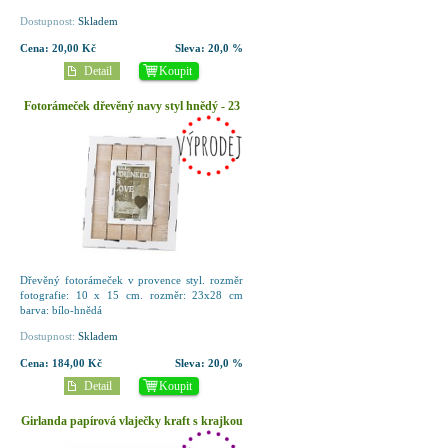
Dostupnost:
Skladem
Cena:
20,00 Kč
Sleva:
20,0 %
Detail
Koupit
Fotorámeček dřevěný navy styl hnědý - 23
x 28 cm
Dřevěný fotorámeček v provence styl. rozměr
fotografie: 10 x 15 cm. rozměr: 23x28 cm
barva: bílo-hnědá
Dostupnost:
Skladem
Cena:
184,00 Kč
Sleva:
20,0 %
Detail
Koupit
Girlanda papírová vlaječky kraft s krajkou
- 220 cm