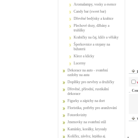
Aromalampy, vosky a esence
Candy bar (sweet bar)
Dřevěné bedýnky a krabice
Plechové dozy, džbány a
truhlíky
Krabičky na čaj, klíče a věšáky
Šperkovnice a stojany na
bižuterii
Klece a klícky
Lucerny
Dekorace na auto - svatební
ozdoby na auta
Doplňky pro nevěsty a družičky
Dřevěné, přírodní, rustikální
Ce
dekorace
Figurky a zápichy na dort
Floristika, potřeby pro aranžování
Fotorekvizity
Jmenovky na svatební stůl
Kamínky, korálky, krystaly
Kolíčky, závěsy, lepítka aj.