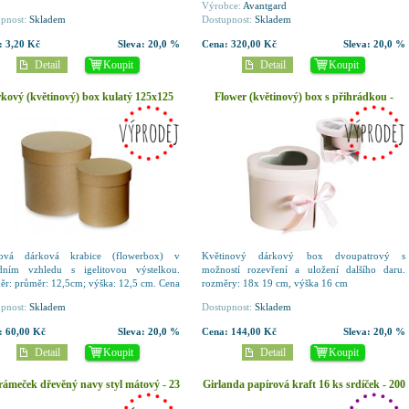
Výrobce:
Avantgard
polyester
pnost:
Skladem
Dostupnost:
Skladem
:
3,20 Kč
Sleva:
20,0 %
Cena:
320,00 Kč
Sleva:
20,0 %
Detail
Koupit
Detail
Koupit
kový (květinový) box kulatý 125x125
Flower (květinový) box s přihrádkou -
mm - kraftový
srdce růžové
rová dárková krabice (flowerbox) v
Květinový dárkový box dvoupatrový s
odním vzhledu s igelitovou výstelkou.
možností rozevření a uložení dalšího daru.
r: průměr: 12,5cm; výška: 12,5 cm. Cena
rozměry: 18x 19 cm, výška 16 cm
du 1 ks.
pnost:
Skladem
Dostupnost:
Skladem
:
60,00 Kč
Sleva:
20,0 %
Cena:
144,00 Kč
Sleva:
20,0 %
Detail
Koupit
Detail
Koupit
rámeček dřevěný navy styl mátový - 23
Girlanda papírová kraft 16 ks srdíček - 200
x 28 cm
cm