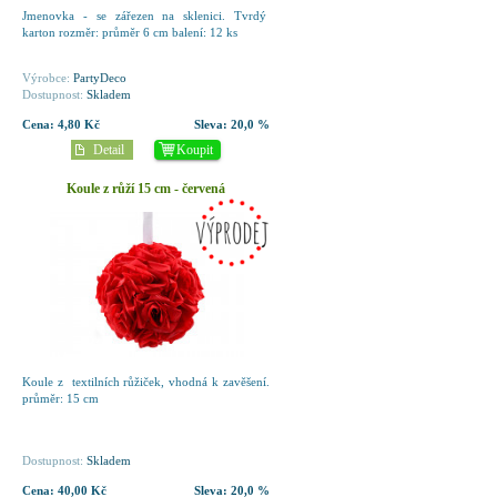
Jmenovka - se zářezen na sklenici. Tvrdý
karton rozměr: průměr 6 cm balení: 12 ks
Výrobce:
PartyDeco
Dostupnost:
Skladem
Cena:
4,80 Kč
Sleva:
20,0 %
Detail
Koupit
Koule z růží 15 cm - červená
Koule z textilních růžiček, vhodná k zavěšení.
průměr: 15 cm
Dostupnost:
Skladem
Cena:
40,00 Kč
Sleva:
20,0 %