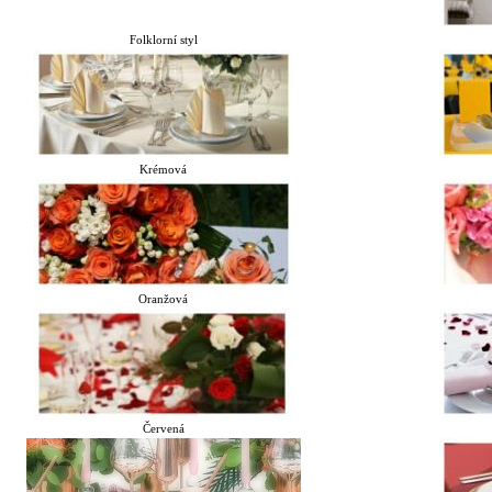
Folklorní styl
Krémová
Oranžová
Červená