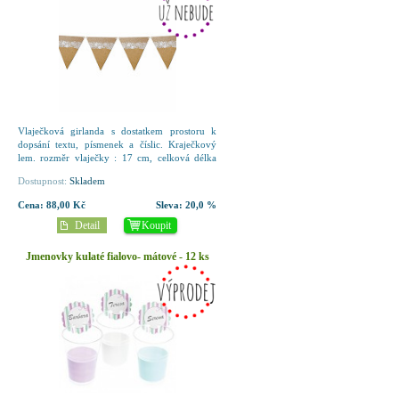
Vlaječková girlanda s dostatkem prostoru k
dopsání textu, písmenek a číslic. Kraječkový
lem. rozměr vlaječky : 17 cm, celková délka
girlandy cca 220 cm
Dostupnost:
Skladem
Cena:
88,00 Kč
Sleva:
20,0 %
Detail
Koupit
Jmenovky kulaté fialovo- mátové - 12 ks