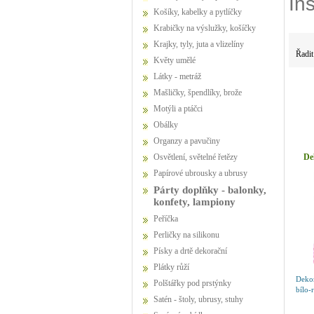
In
Košíky, kabelky a pytlíčky
Krabičky na výslužky, košíčky
Krajky, tyly, juta a vlizelíny
Řadit
Květy umělé
Látky - metráž
Mašličky, špendlíky, brože
Motýli a ptáčci
Obálky
Organzy a pavučiny
De
Osvětlení, světelné řetězy
Papírové ubrousky a ubrusy
Párty doplňky - balonky,
konfety, lampiony
Peříčka
Perličky na silikonu
Písky a drtě dekorační
Plátky růží
Dekor
Polštářky pod prstýnky
bílo-
Satén - štoly, ubrusy, stuhy