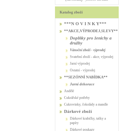
PŮJČOVNA
Katalog zboží
***N O V I N K Y***
**AKCE,VÝPRODEJ,SLEVY**
Doplňky pro ženichy a
družby
vánoční zboží - výprodej
svatební zboží - akce, výprodej
jarní výprodej
ostatní - výprodej
**SEZÓNNÍ NABÍDKA**
jarní dekorace
Andělé
Cukrářské potřeby
Cukrovinky, čokolády a mandle
Dárkové zboží
Dárkové krabičky, tašky a
papíry
Dárkové poukazy