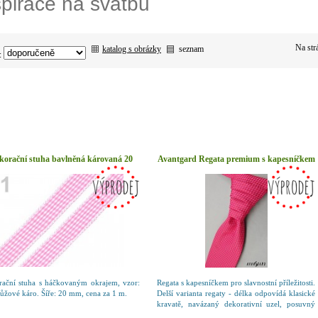
spirace na svatbu
Na st
katalog s obrázky
seznam
:
korační stuha bavlněná károvaná 20
Avantgard Regata premium s kapesníčkem
mm - sv.růžová - 1 m
- fuchsia II.
ační stuha s háčkovaným okrajem, vzor:
Regata s kapesníčkem pro slavnostní příležitosti.
růžové káro. Šíře: 20 mm, cena za 1 m.
Delší varianta regaty - délka odpovídá klasické
kravatě, navázaný dekorativní uzel, posuvný
pásek k přichycení pod límcem. Materiál: 100%