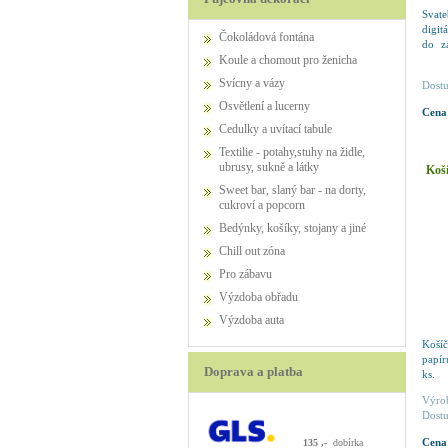
Svat
digit
Čokoládová fontána
do z
kart
Koule a chomout pro ženicha
dopr
Svícny a vázy
Dostu
Osvětlení a lucerny
Cena
Cedulky a uvítací tabule
Textilie - potahy,stuhy na židle,
ubrusy, sukně a látky
Koší
Sweet bar, slaný bar - na dorty,
cukroví a popcorn
Bedýnky, košíky, stojany a jiné
Chill out zóna
Pro zábavu
výzdoba obřadu
výzdoba auta
Koší
papí
Doprava a platba
ks.
Výro
Dostu
Cena
135 ,-
dobírka