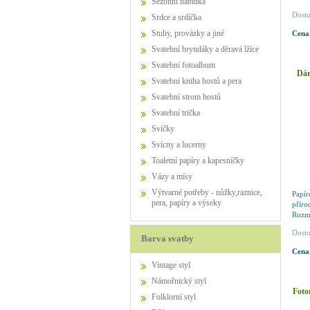
Sezónní nabídka
Dostu
Srdce a srdíčka
Stuhy, provázky a jiné
Cena
Svatební bryndáky a děravá lžíce
Svatební fotoalbum
Dár
Svatební kniha hostů a pera
Svatební strom hostů
Svatební trička
Svíčky
Svícny a lucerny
Toaletní papíry a kapesníčky
Vázy a mísy
Výtvarné potřeby - nůžky,raznice,
Papí
pera, papíry a výseky
přír
Rozmě
za sa
Dostu
Barva svatby
Cena
Vintage styl
Námořnický styl
Foto
Folklorní styl