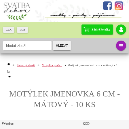
Žádné Položky
CZK
EUR
HLEDAT
Katalog zboží
Motýli a ptáčci
Motýlek jmenovka 6 cm - mátový - 10
ks
MOTÝLEK JMENOVKA 6 CM -
MÁTOVÝ - 10 KS
Výrobce
KOD