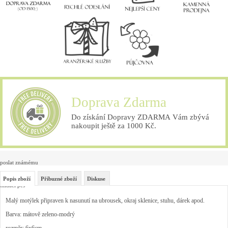
Doprava Zdarma
Do získání Dopravy ZDARMA Vám zbývá
nakoupit ještě za 1000 Kč.
poslat známému
Popis zboží
Příbuzné zboží
Diskuse
hlídací pes
Malý motýlek připraven k nasunutí na ubrousek, okraj sklenice, stuhu, dárek apod.
Barva: mátově zeleno-modrý
rozměr: 6x6cm