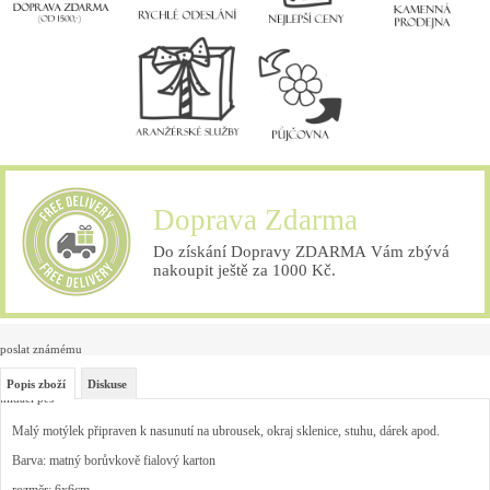
Doprava Zdarma
Do získání Dopravy ZDARMA Vám zbývá
nakoupit ještě za 1000 Kč.
poslat známému
Popis zboží
Diskuse
hlídací pes
Malý motýlek připraven k nasunutí na ubrousek, okraj sklenice, stuhu, dárek apod.
Barva: matný borůvkově fialový karton
rozměr: 6x6cm