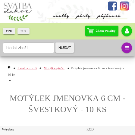
Žádné Položky
CZK
EUR
HLEDAT
Katalog zboží
Motýli a ptáčci
Motýlek jmenovka 6 cm - švestkový -
10 ks
MOTÝLEK JMENOVKA 6 CM -
ŠVESTKOVÝ - 10 KS
Výrobce
KOD