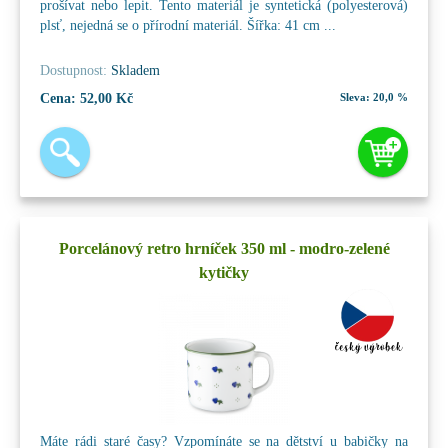
prošívat nebo lepit. Tento materiál je syntetická (polyesterová)
plsť, nejedná se o přírodní materiál. Šířka: 41 cm ...
Dostupnost:
Skladem
Cena:
52,00 Kč
Sleva:
20,0 %
Porcelánový retro hrníček 350 ml - modro-zelené
kytičky
Máte rádi staré časy? Vzpomínáte se na dětství u babičky na