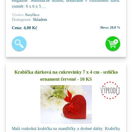
elegantně. Jednoduché složení, dodáváme v rozloženém stavu.
rozměr: 6 x 6 x 5 ...
Výrobce:
PartyDeco
Dostupnost:
Skladem
Cena:
4,00 Kč
Sleva:
20,0 %
Krabička dárková na cukrovinky 7 x 4 cm - srdíčko
ornament červené - 10 KS
Malá rozkošná krabička na mandličky a drobné dárky. Krabičky