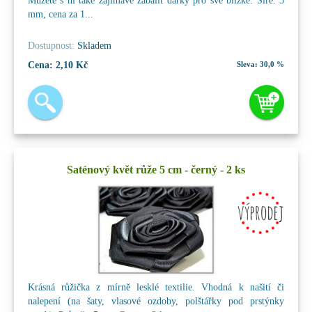
Můžete s ní také zajímavě zabalit dárky pro své blízké. Šíře: 5
mm, cena za 1...
Dostupnost:
Skladem
Cena:
2,10 Kč
Sleva:
30,0 %
Saténový květ růže 5 cm - černý - 2 ks
Krásná růžička z mírně lesklé textilie. Vhodná k našití či
nalepení (na šaty, vlasové ozdoby, polštářky pod prstýnky