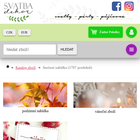
Žádné Položky
CZK
EUR
HLEDAT
Katalog zboží
Sezónní nabídka
(1707 produktů)
podzimní nabídka
vánoční zboží