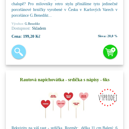
chalupě? Pro milovníky retro stylu přinášíme tyto jedinečné
porcelánové hrníčky vyrobené v Česku v Karlových Varech v
porcelánce G.Benedikt...
Výrobce:
G.Benedikt
Dostupnost:
Skladem
Cena:
199,20 Kč
Sleva:
20,0 %
Rautová napichovátka - srdíčka s nápisy - 6ks
Rekvizity na váš raut - srdíčka. Rozměr: délka 11 cm Balení: 6