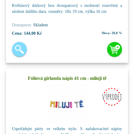
Květinový dárkový box dvoupatrový s možností rozevření a
uložení dalšího daru. rozměry: 18x 19 cm, výška 16 cm
Dostupnost:
Skladem
Cena:
144,00 Kč
Sleva:
20,0 %
Fóliová girlanda nápis 41 cm - miluji tě
Uspořádejte párty ve velkém stylu. S nafukovacímí nápisy