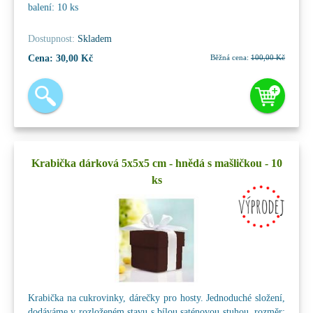
balení: 10 ks
Dostupnost:
Skladem
Cena:
30,00 Kč
Běžná cena:
100,00 Kč
Krabička dárková 5x5x5 cm - hnědá s mašličkou - 10
ks
Krabička na cukrovinky, dárečky pro hosty. Jednoduché složení,
dodáváme v rozloženém stavu s bílou saténovou stuhou. rozměr: