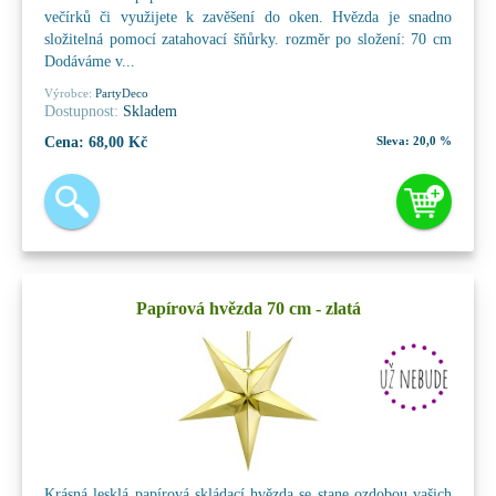
večírků či využijete k zavěšení do oken. Hvězda je snadno
složitelná pomocí zatahovací šňůrky. rozměr po složení: 70 cm
Dodáváme v...
Výrobce:
PartyDeco
Dostupnost:
Skladem
Cena:
68,00 Kč
Sleva:
20,0 %
Papírová hvězda 70 cm - zlatá
Krásná lesklá papírová skládací hvězda se stane ozdobou vašich