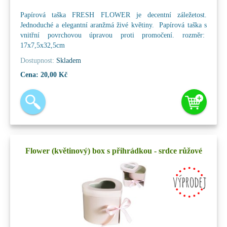
Papírová taška FRESH FLOWER je decentní záležetost.
Jednoduché a elegantní aranžmá živé květiny. Papírová taška s
vnitřní povrchovou úpravou proti promočení. rozměr:
17x7,5x32,5cm
Dostupnost:
Skladem
Cena:
20,00 Kč
Flower (květinový) box s přihrádkou - srdce růžové