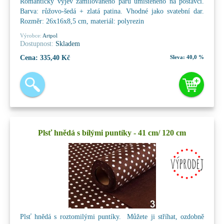
Romantický výjev zamilovaného páru umístěného na postavci.
Barva: růžovo-šedá + zlatá patina. Vhodné jako svatební dar.
Rozměr: 26x16x8,5 cm, materiál: polyrezin
Výrobce:
Artpol
Dostupnost:
Skladem
Cena:
335,40 Kč
Sleva:
40,0 %
Plsť hnědá s bílými puntíky - 41 cm/ 120 cm
Plsť hnědá s roztomilými puntíky. Můžete ji stříhat, ozdobně