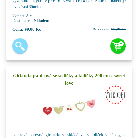
vyzdobíte jakýkoliv prostor. Výška: cca 41 cm Součástí balení je
i závěsná šňůrka.
Výrobce:
Albi
Dostupnost:
Skladem
Cena:
99,00 Kč
Běžná cena:
185,00 Kč
Girlanda papírová se srdíčky a kolíčky 200 cm - sweet
love
papírová barevná girlanda se skládá ze 6 srdíček s nápisy, 2