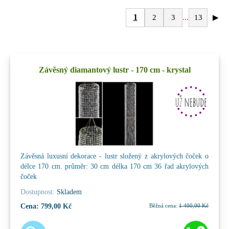
1
...
2
3
13
▶
Závěsný diamantový lustr - 170 cm - krystal
Závěsná luxusní dekorace - lustr složený z akrylových čoček o
délce 170 cm. průměr: 30 cm délka 170 cm 36 řad akrylových
čoček
Dostupnost:
Skladem
Cena:
799,00 Kč
Běžná cena:
1 400,00 Kč