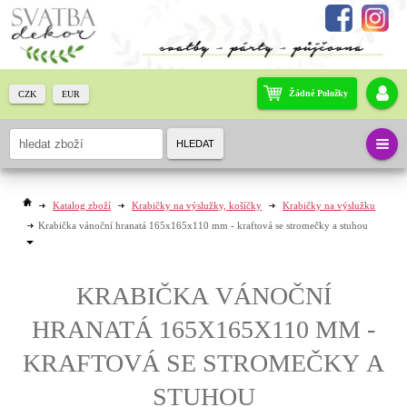
Žádné Položky
CZK
EUR
HLEDAT
Katalog zboží
Krabičky na výslužky, košíčky
Krabičky na výslužku
Krabička vánoční hranatá 165x165x110 mm - kraftová se stromečky a stuhou
KRABIČKA VÁNOČNÍ
HRANATÁ 165X165X110 MM -
KRAFTOVÁ SE STROMEČKY A
STUHOU