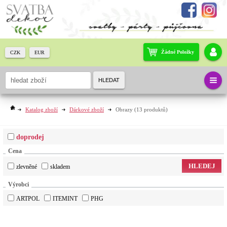
Žádné Položky
CZK
EUR
HLEDAT
Katalog zboží
Dárkové zboží
Obrazy
(13 produktů)
doprodej
Cena
HLEDEJ
zlevněné
skladem
Výrobci
ARTPOL
ITEMINT
PHG