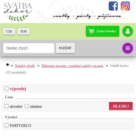
Žádné Položky
CZK
EUR
HLEDAT
Katalog zboží
Dekorace na auto - svatební ozdoby na auta
Umělé kytice
(12 produktů)
výprodej
Cena
HLEDEJ
zlevněné
skladem
Výrobci
PARTYDECO