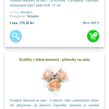
Svatební dekorace na auto - 24 ks květů s přílepkou. Upevnění:
oboustranná lepicí páska květ: 12 cm
Výrobce:
PartyDeco
Dostupnost:
Skladem
Cena:
279,20 Kč
Sleva:
20,0 %
Kytičky s tylem lososové - přísavky na auto
Svatební dekorace na auto - 3 pěnové růže s puntíkatým tylem,
vše připraveno na přísavce Upevnění: přísavka je součástí