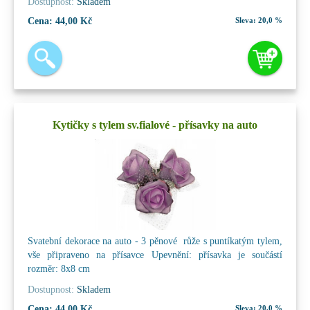
Dostupnost:
Skladem
Cena:
44,00 Kč
Sleva:
20,0 %
Kytičky s tylem sv.fialové - přísavky na auto
Svatební dekorace na auto - 3 pěnové růže s puntíkatým tylem,
vše připraveno na přísavce Upevnění: přísavka je součástí
rozměr: 8x8 cm
Dostupnost:
Skladem
Cena:
44,00 Kč
Sleva:
20,0 %