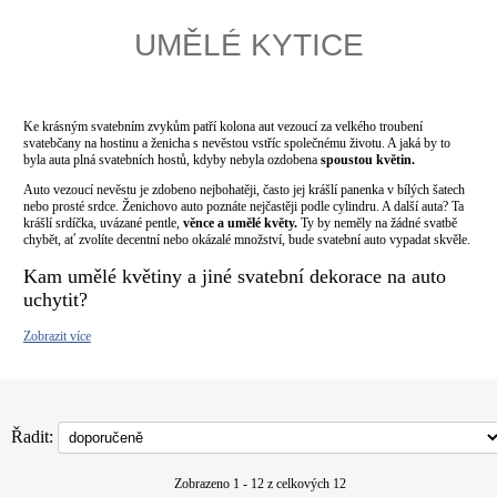
UMĚLÉ KYTICE
Ke krásným svatebním zvykům patří kolona aut vezoucí za velkého troubení
svatebčany na hostinu a ženicha s nevěstou vstříc společnému životu. A jaká by to
byla auta plná svatebních hostů, kdyby nebyla ozdobena
spoustou květin.
Auto vezoucí nevěstu je zdobeno nejbohatěji, často jej krášlí panenka v bílých šatech
nebo prosté srdce. Ženichovo auto poznáte nejčastěji podle cylindru. A další auta? Ta
krášlí srdíčka, uvázané pentle,
věnce a umělé květy.
Ty by neměly na žádné svatbě
chybět, ať zvolíte decentní nebo okázalé množství, bude svatební auto vypadat skvěle.
Kam umělé květiny a jiné svatební dekorace na auto
uchytit?
Zobrazit více
Řadit:
Zobrazeno 1 - 12 z celkových 12