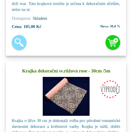
drží tvar. Tato krajková textilie je určena k dekoračním účelům,
nelze na ni...
Dostupnost:
Skladem
Cena:
105,00 Kč
Sleva:
30,0 %
Krajka dekorační sv.růžová rose - 30cm /5m
Krajka o šířce 30 cm je dokonalá volba pro půvabné romantické
slavnostní dekorace a květinové vazby. Krajka je tužší, dobře