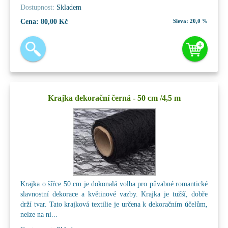
Dostupnost:
Skladem
Cena:
80,00 Kč
Sleva:
20,0 %
Krajka dekorační černá - 50 cm /4,5 m
Krajka o šířce 50 cm je dokonalá volba pro půvabné romantické
slavnostní dekorace a květinové vazby. Krajka je tužší, dobře
drží tvar. Tato krajková textilie je určena k dekoračním účelům,
nelze na ni...