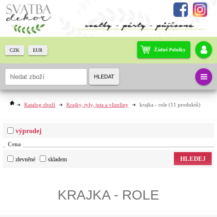
Žádné Položky
CZK
EUR
HLEDAT
Katalog zboží
Krajky, tyly, juta a vlizelíny
krajka - role
(11 produktů)
výprodej
Cena
HLEDEJ
zlevněné
skladem
KRAJKA - ROLE