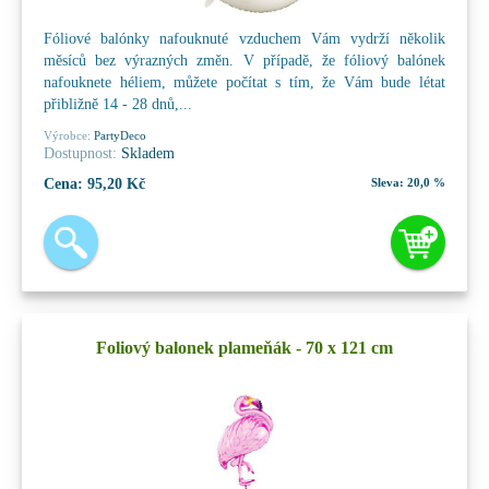
Fóliové balónky nafouknuté vzduchem Vám vydrží několik
měsíců bez výrazných změn. V případě, že fóliový balónek
nafouknete héliem, můžete počítat s tím, že Vám bude létat
přibližně 14 - 28 dnů,...
Výrobce:
PartyDeco
Dostupnost:
Skladem
Cena:
95,20 Kč
Sleva:
20,0 %
Foliový balonek plameňák - 70 x 121 cm