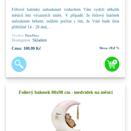
Fóliové balónky nafouknuté vzduchem Vám vydrží několik
měsíců bez výrazných změn. V případě, že fóliový balónek
nafouknete héliem, můžete počítat s tím, že Vám bude létat
přibližně 14 - 28 dnů,...
Výrobce:
PartyDeco
Dostupnost:
Skladem
Cena:
100,00 Kč
Sleva:
20,0 %
Foliový balonek 80x98 cm - medvídek na měsíci