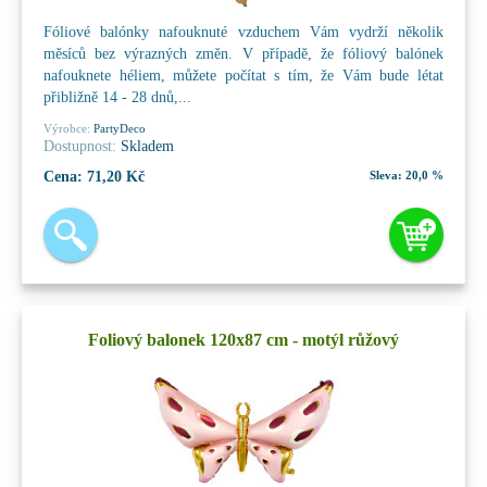
Fóliové balónky nafouknuté vzduchem Vám vydrží několik
měsíců bez výrazných změn. V případě, že fóliový balónek
nafouknete héliem, můžete počítat s tím, že Vám bude létat
přibližně 14 - 28 dnů,...
Výrobce:
PartyDeco
Dostupnost:
Skladem
Cena:
71,20 Kč
Sleva:
20,0 %
Foliový balonek 120x87 cm - motýl růžový