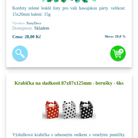
Konfety zelené lesklé listy pro vaši hawajskou párty. velikost:
15x20mm balení: 15g
Výrobce:
PartyDeco
Dostupnost:
Skladem
Cena:
28,00 Kč
Sleva:
20,0 %
Krabička na sladkosti 87x87x125mm - berušky - 6ks
Výslužková krabička s odnosným ouškem s veselými puntíčky.