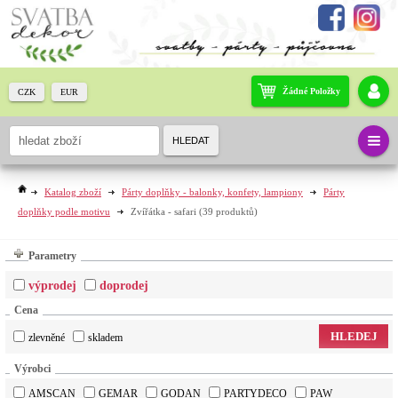
Žádné Položky
CZK
EUR
HLEDAT
Katalog zboží
Párty doplňky - balonky, konfety, lampiony
Párty
doplňky podle motivu
Zvířátka - safari
(39 produktů)
Parametry
výprodej
doprodej
Cena
HLEDEJ
zlevněné
skladem
Výrobci
AMSCAN
GEMAR
GODAN
PARTYDECO
PAW