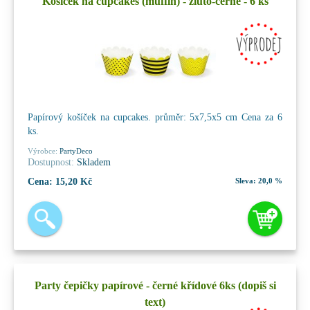
Košíček na cupcakes (muffin) - žluto-černé - 6 ks
Papírový košíček na cupcakes. průměr: 5x7,5x5 cm Cena za 6
ks.
Výrobce:
PartyDeco
Dostupnost:
Skladem
Cena:
15,20 Kč
Sleva:
20,0 %
Party čepičky papírové - černé křídové 6ks (dopiš si
text)