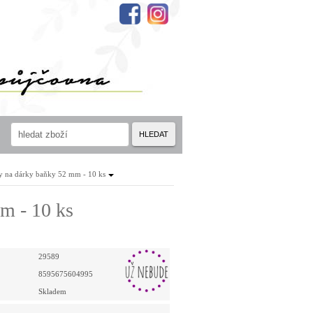
HLEDAT
ky na dárky baňky 52 mm - 10 ks
m - 10 ks
29589
8595675604995
Skladem