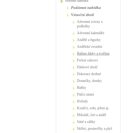
Sezónní nabídka
podzimní nabídka
vánoční zboží
adventní svícny a
podložky
adventní kalendáře
andělé a figurky
andělské zvonění
balíme dárky a tvoříme
pečení cukroví
dárkové zboží
dekorace drobné
domečky, domky
baňky
ptáčci zimní
hvězdy
koníčci, sobi, jeleni aj.
Mikuláš, čert a anděl
sáně a sáňky
skřítci, postavičky a plyš