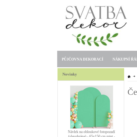
PŮJČOVNA DEKORACÍ
NÁKUPNÍ ŘÁ
Novinky
Če
Návlek na obloukové fotopozadí
(slavobrána) - 65x150 cm mint -