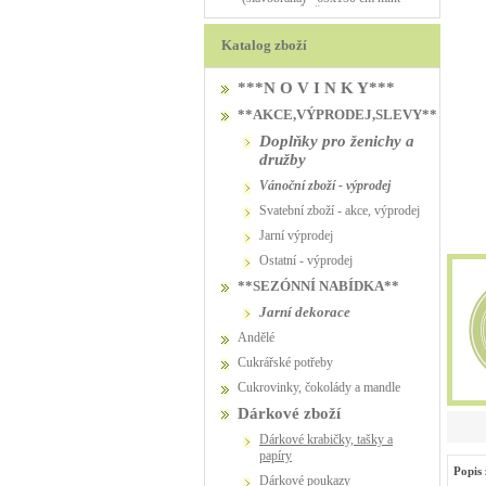
PŮJČOVNA
Katalog zboží
***N O V I N K Y***
**AKCE,VÝPRODEJ,SLEVY**
Doplňky pro ženichy a
družby
vánoční zboží - výprodej
svatební zboží - akce, výprodej
jarní výprodej
ostatní - výprodej
**SEZÓNNÍ NABÍDKA**
jarní dekorace
Andělé
Cukrářské potřeby
Cukrovinky, čokolády a mandle
Dárkové zboží
Dárkové krabičky, tašky a
papíry
Popis 
Dárkové poukazy