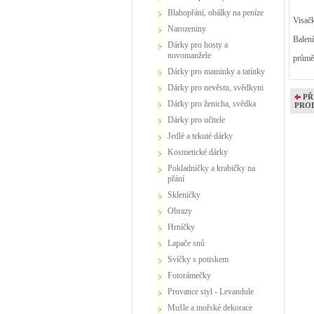
Blahopřání, obálky na peníze
Visačk
Narozeniny
Balení
Dárky pro hosty a
novomanžele
průmě
Dárky pro maminky a tatínky
Dárky pro nevěstu, svědkyni
PŘ
Dárky pro ženicha, svědka
PRO
Dárky pro učitele
Jedlé a tekuté dárky
Kosmetické dárky
Pokladničky a krabičky na
přání
Skleničky
Obrazy
Hrníčky
Lapače snů
Svíčky s potiskem
Fotorámečky
Provance styl - Levandule
Mušle a mořské dekorace