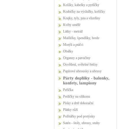
Košíky, kabelky a pytlíčky
Krabičky na výslužky, košíčky
Krajky, tyly, juta a vlizelíny
Květy umělé
Látky - metráž
Mašličky, špendlíky, brože
Motýli a ptáčci
Obálky
Organzy a pavučiny
Osvětlení, světelné řetězy
Papírové ubrousky a ubrusy
Párty doplňky - balonky,
konfety, lampiony
Peříčka
Perličky na silikonu
Písky a drtě dekorační
Plátky růží
Polštářky pod prstýnky
Satén - štoly, ubrusy, stuhy