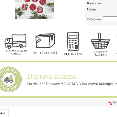
Běžná cena
Cena
Počet kusů
Doprava Zdarma
Do získání Dopravy ZDARMA Vám zbývá nakoupit ješ
hlí
zboží