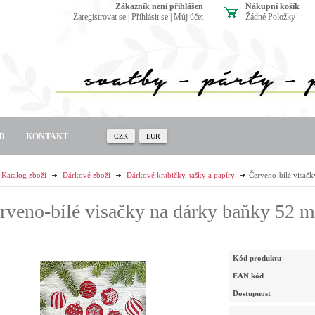
zákazník není přihlášen
Nákupní košík
Zaregistrovat se
|
Přihlásit se
|
Můj účet
Žádné Položky
D
KONTAKT
CZK
EUR
Katalog zboží
Dárkové zboží
Dárkové krabičky, tašky a papíry
Červeno-bílé visač
rveno-bílé visačky na dárky baňky 52 m
Kód produktu
EAN kód
Dostupnost