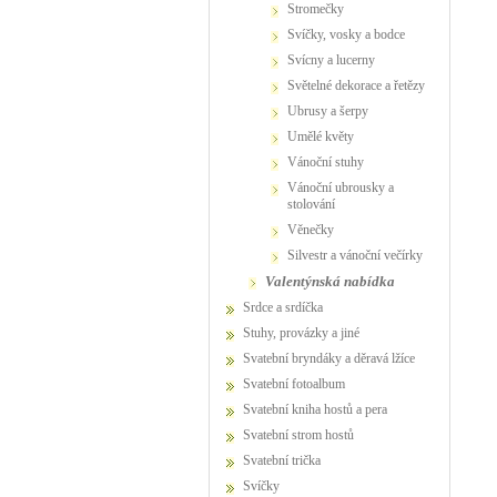
stromečky
svíčky, vosky a bodce
svícny a lucerny
světelné dekorace a řetězy
ubrusy a šerpy
umělé květy
vánoční stuhy
vánoční ubrousky a
stolování
věnečky
Silvestr a vánoční večírky
valentýnská nabídka
Srdce a srdíčka
Stuhy, provázky a jiné
Svatební bryndáky a děravá lžíce
Svatební fotoalbum
Svatební kniha hostů a pera
Svatební strom hostů
Svatební trička
Svíčky