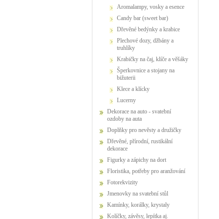
Aromalampy, vosky a esence
Candy bar (sweet bar)
Dřevěné bedýnky a krabice
Plechové dozy, džbány a
truhlíky
Krabičky na čaj, klíče a věšáky
Šperkovnice a stojany na
bižuterii
Klece a klícky
Lucerny
Dekorace na auto - svatební
ozdoby na auta
Doplňky pro nevěsty a družičky
Dřevěné, přírodní, rustikální
dekorace
Figurky a zápichy na dort
Floristika, potřeby pro aranžování
Fotorekvizity
Jmenovky na svatební stůl
Kamínky, korálky, krystaly
Kolíčky, závěsy, lepítka aj.