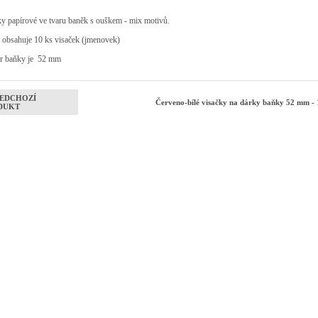
y papírové ve tvaru baněk s ouškem - mix motivů.
 obsahuje 10 ks visaček (jmenovek)
r baňky je 52 mm
EDCHOZÍ
Červeno-bílé visačky na dárky baňky 52 mm -
DUKT