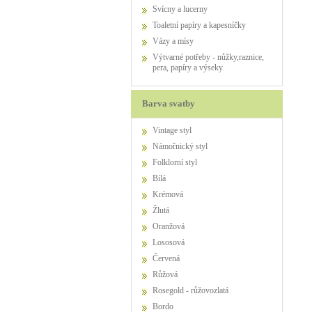
Svícny a lucerny
Toaletní papíry a kapesníčky
Vázy a mísy
Výtvarné potřeby - nůžky,raznice,
pera, papíry a výseky
Barva svatby
Vintage styl
Námořnický styl
Folklorní styl
Bílá
Krémová
Žlutá
Oranžová
Lososová
Červená
Růžová
Rosegold - růžovozlatá
Bordo