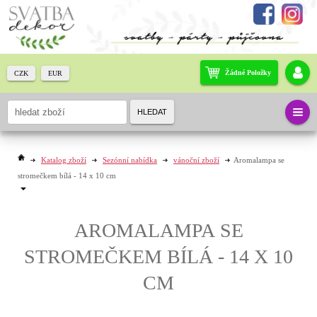
Žádné Položky
CZK
EUR
HLEDAT
Katalog zboží
Sezónní nabídka
vánoční zboží
Aromalampa se
stromečkem bílá - 14 x 10 cm
AROMALAMPA SE
STROMEČKEM BÍLÁ - 14 X 10
CM