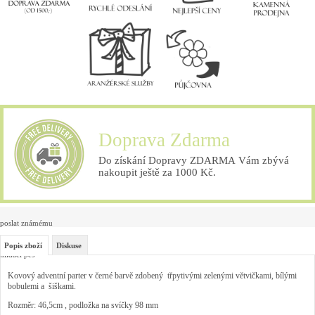
Doprava Zdarma
Do získání Dopravy ZDARMA Vám zbývá
nakoupit ještě za 1000 Kč.
poslat známému
Popis zboží
Diskuse
hlídací pes
Kovový adventní parter v černé barvě zdobený třpytivými zelenými větvičkami, bílými
bobulemi a šiškami.
Rozměr: 46,5cm , podložka na svíčky 98 mm