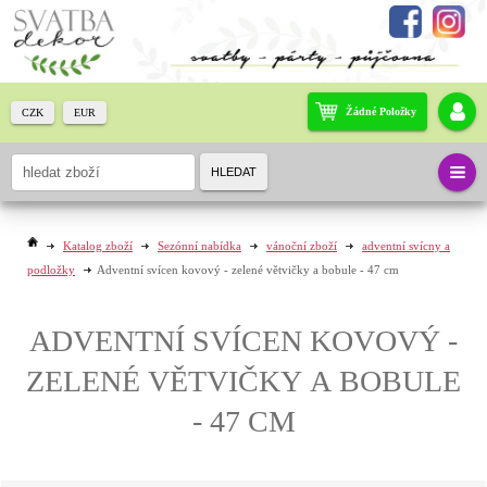
Žádné Položky
CZK
EUR
HLEDAT
Katalog zboží
Sezónní nabídka
vánoční zboží
adventní svícny a
podložky
Adventní svícen kovový - zelené větvičky a bobule - 47 cm
ADVENTNÍ SVÍCEN KOVOVÝ -
ZELENÉ VĚTVIČKY A BOBULE
- 47 CM