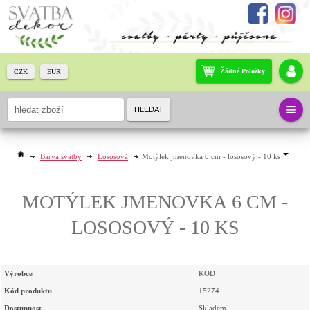
Žádné Položky
CZK
EUR
HLEDAT
Barva svatby
Lososová
Motýlek jmenovka 6 cm - lososový - 10 ks
MOTÝLEK JMENOVKA 6 CM -
LOSOSOVÝ - 10 KS
Výrobce
KOD
Kód produktu
15274
Dostupnost
Skladem