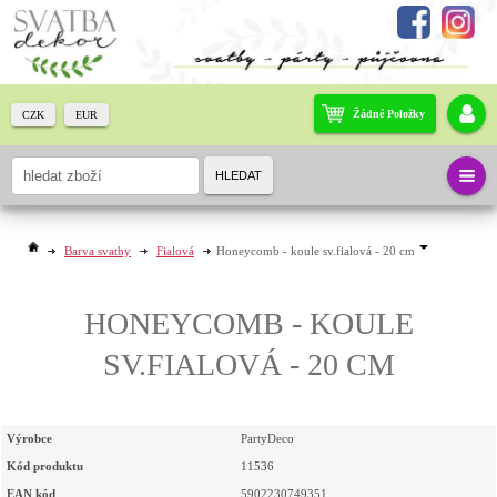
Žádné Položky
CZK
EUR
HLEDAT
Barva svatby
Fialová
Honeycomb - koule sv.fialová - 20 cm
HONEYCOMB - KOULE
SV.FIALOVÁ - 20 CM
Výrobce
PartyDeco
Kód produktu
11536
EAN kód
5902230749351