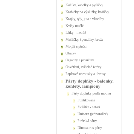
Košíky, kabelky a pytlíčky
Krabičky na výslužky, košíčky
Krajky, tyly, juta a vlizelíny
Květy umělé
Látky - metráž
Mašličky, špendlíky, brože
Motýli a ptáčci
Obálky
Organzy a pavučiny
Osvětlení, světelné řetězy
Papírové ubrousky a ubrusy
Párty doplňky - balonky,
konfety, lampiony
Párty doplňky podle motivu
Puntíkovaná
Zvířátka - safari
Unicorn (jednorožec)
Pirátská párty
Dinosaurus párty