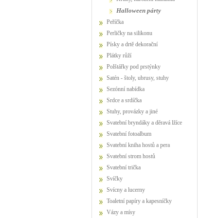
Halloween párty
Peříčka
Perličky na silikonu
Písky a drtě dekorační
Plátky růží
Polštářky pod prstýnky
Satén - štoly, ubrusy, stuhy
Sezónní nabídka
Srdce a srdíčka
Stuhy, provázky a jiné
Svatební bryndáky a děravá lžíce
Svatební fotoalbum
Svatební kniha hostů a pera
Svatební strom hostů
Svatební trička
Svíčky
Svícny a lucerny
Toaletní papíry a kapesníčky
Vázy a mísy