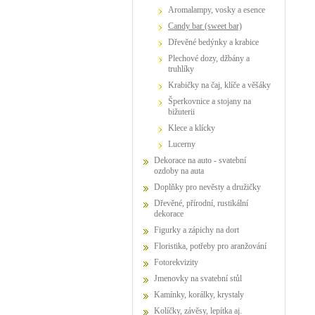
Aromalampy, vosky a esence
Candy bar (sweet bar)
Dřevěné bedýnky a krabice
Plechové dozy, džbány a
truhlíky
Krabičky na čaj, klíče a věšáky
Šperkovnice a stojany na
bižuterii
Klece a klícky
Lucerny
Dekorace na auto - svatební
ozdoby na auta
Doplňky pro nevěsty a družičky
Dřevěné, přírodní, rustikální
dekorace
Figurky a zápichy na dort
Floristika, potřeby pro aranžování
Fotorekvizity
Jmenovky na svatební stůl
Kamínky, korálky, krystaly
Kolíčky, závěsy, lepítka aj.