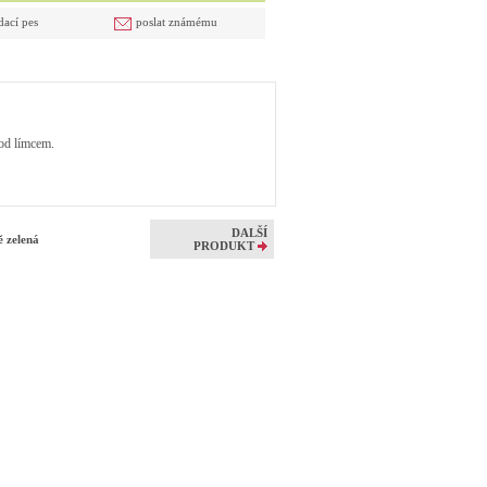
dací pes
poslat známému
pod límcem.
DALŠÍ
ě zelená
PRODUKT