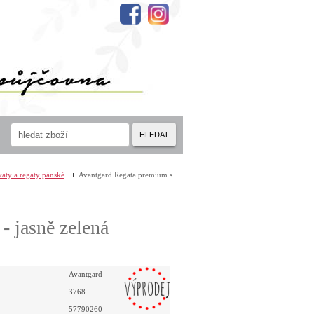
HLEDAT
vaty a regaty pánské
Avantgard Regata premium s
 jasně zelená
Avantgard
3768
57790260