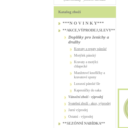
PŮJČOVNA
PŮJČOVNA
Katalog zboží
***N O V I N K Y***
**AKCE,VÝPRODEJ,SLEVY**
Doplňky pro ženichy a
družby
kravaty a regaty pánské
motýlek pánský
kravaty a motýlci
chlapecké
manžetové knoflíčky a
kravatové spony
luxusní pánské šle
kapesníčky do saka
vánoční zboží - výprodej
svatební zboží - akce, výprodej
jarní výprodej
ostatní - výprodej
**SEZÓNNÍ NABÍDKA**