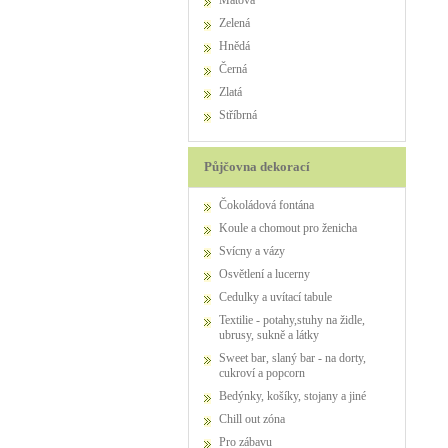
Mátová
Zelená
Hnědá
Černá
Zlatá
Stříbrná
Půjčovna dekorací
Čokoládová fontána
Koule a chomout pro ženicha
Svícny a vázy
Osvětlení a lucerny
Cedulky a uvítací tabule
Textilie - potahy,stuhy na židle,
ubrusy, sukně a látky
Sweet bar, slaný bar - na dorty,
cukroví a popcorn
Bedýnky, košíky, stojany a jiné
Chill out zóna
Pro zábavu