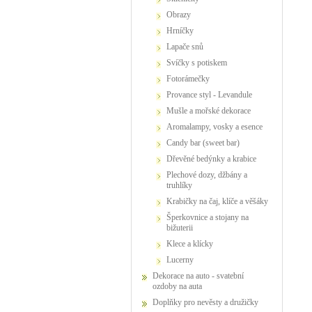
Obrazy
Hrníčky
Lapače snů
Svíčky s potiskem
Fotorámečky
Provance styl - Levandule
Mušle a mořské dekorace
Aromalampy, vosky a esence
Candy bar (sweet bar)
Dřevěné bedýnky a krabice
Plechové dozy, džbány a
truhlíky
Krabičky na čaj, klíče a věšáky
Šperkovnice a stojany na
bižuterii
Klece a klícky
Lucerny
Dekorace na auto - svatební
ozdoby na auta
Doplňky pro nevěsty a družičky