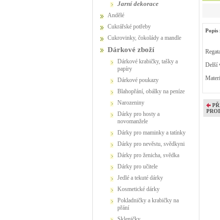
jarní dekorace
Andělé
Cukrářské potřeby
Popis 
Cukrovinky, čokolády a mandle
Dárkové zboží
Regat
Dárkové krabičky, tašky a
Delší 
papíry
Materi
Dárkové poukazy
Blahopřání, obálky na peníze
Narozeniny
PŘ
PRO
Dárky pro hosty a
novomanžele
Dárky pro maminky a tatínky
Dárky pro nevěstu, svědkyni
Dárky pro ženicha, svědka
Dárky pro učitele
Jedlé a tekuté dárky
Kosmetické dárky
Pokladničky a krabičky na
přání
Skleničky