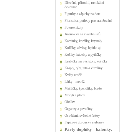
Dřevěné, přírodní, rustikální
dekorace
Figurky a zápichy na dort
Floristika, potřeby pro aranžování
Fotorekvizity
Jmenovky na svatební stůl
Kamínky, korálky, krystaly
Kolíčky, závěsy, lepítka aj.
Košíky, kabelky a pytlíčky
Krabičky na výslužky, košíčky
Krajky, tyly, juta a vlizelíny
Květy umělé
Látky - metráž
Mašličky, špendlíky, brože
Motýli a ptáčci
Obálky
Organzy a pavučiny
Osvětlení, světelné řetězy
Papírové ubrousky a ubrusy
Párty doplňky - balonky,