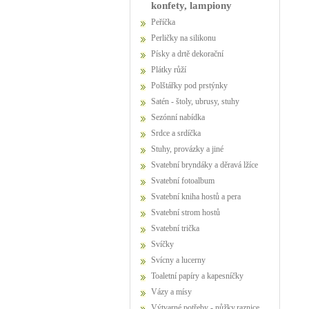
konfety, lampiony
Peříčka
Perličky na silikonu
Písky a drtě dekorační
Plátky růží
Polštářky pod prstýnky
Satén - štoly, ubrusy, stuhy
Sezónní nabídka
Srdce a srdíčka
Stuhy, provázky a jiné
Svatební bryndáky a děravá lžíce
Svatební fotoalbum
Svatební kniha hostů a pera
Svatební strom hostů
Svatební trička
Svíčky
Svícny a lucerny
Toaletní papíry a kapesníčky
Vázy a mísy
Výtvarné potřeby - nůžky,raznice,