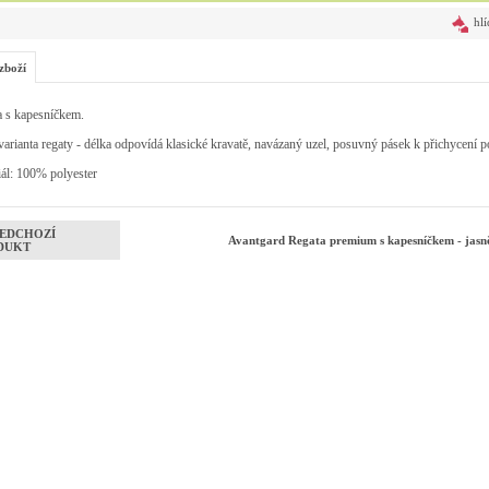
hlí
zboží
a s kapesníčkem.
varianta regaty - délka odpovídá klasické kravatě, navázaný uzel, posuvný pásek k přichycení 
ál: 100% polyester
EDCHOZÍ
Avantgard Regata premium s kapesníčkem - jasn
DUKT