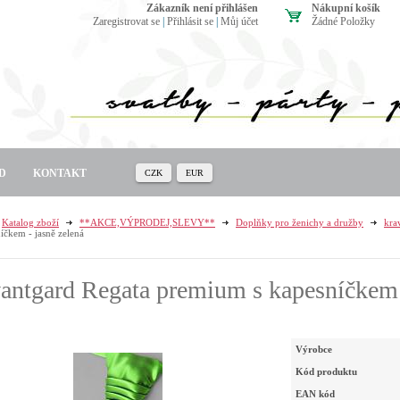
zákazník není přihlášen
Nákupní košík
Zaregistrovat se
|
Přihlásit se
|
Můj účet
Žádné Položky
D
KONTAKT
CZK
EUR
Katalog zboží
**AKCE,VÝPRODEJ,SLEVY**
Doplňky pro ženichy a družby
kra
íčkem - jasně zelená
antgard Regata premium s kapesníčkem -
Výrobce
Kód produktu
EAN kód