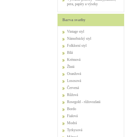
pera, papíry a výseky
Barva svatby
Vintage styl
Námořnický styl
Folklorní styl
Bílá
Krémová
Žlutá
Oranžová
Lososová
Červená
Růžová
Rosegold - růžovozlatá
Bordo
Fialová
Modrá
Tyrkysová