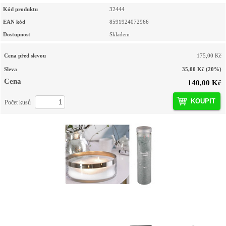
Kód produktu
32444
EAN kód
8591924072966
Dostupnost
Skladem
Cena před slevou
175,00 Kč
Sleva
35,00 Kč
(20%)
Cena
140,00 Kč
KOUPIT
Počet kusů