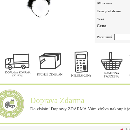
Běžná cena
Cena před slevou
Sleva
Cena
Počet kusů
Doprava Zdarma
Do získání Dopravy ZDARMA Vám zbývá nakoupit ješ
hlí