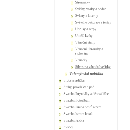
stromečky
svíčky, vosky a bodce
svícny a lucerny
světelné dekorace a řetězy
ubrusy a šerpy
umělé květy
vánoční stuhy
vánoční ubrousky a
stolování
věnečky
Silvestr a vánoční večírky
valentýnská nabídka
Srdce a srdíčka
Stuhy, provázky a jiné
Svatební bryndáky a děravá lžíce
Svatební fotoalbum
Svatební kniha hostů a pera
Svatební strom hostů
Svatební trička
Svíčky