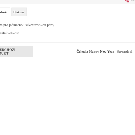
zboží
Diskuse
a pro jedinečnou silvestrovskou párty.
zální velikost
EDCHOZÍ
Čelenka Happy New Year - černozlatá
DUKT