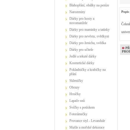
Blahopřání, obálky na peníze
Popis 
Narozeniny
Dárky pro hosty a
novomanžele
Čelenk
Dárky pro maminky a tatínky
univer
Dárky pro nevěstu, svědkyni
Dárky pro ženicha, svědka
PŘ
Dárky pro učitele
PRO
Jedlé a tekuté dárky
Kosmetické dárky
Pokladničky a krabičky na
přání
Skleničky
Obrazy
Hrníčky
Lapače snů
Svíčky s potiskem
Fotorámečky
Provance styl - Levandule
Mušle a mořské dekorace