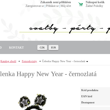
zákazník není přihlášen
Nákupní košík
Zaregistrovat se
|
Přihlásit se
|
Můj účet
Žádné Položky
D
KONTAKT
CZK
EUR
Katalog zboží
Fotorekvizity
Čelenka Happy New Year - černozlatá
lenka Happy New Year - černozlatá
Kód produktu
EAN kód
Dostupnost