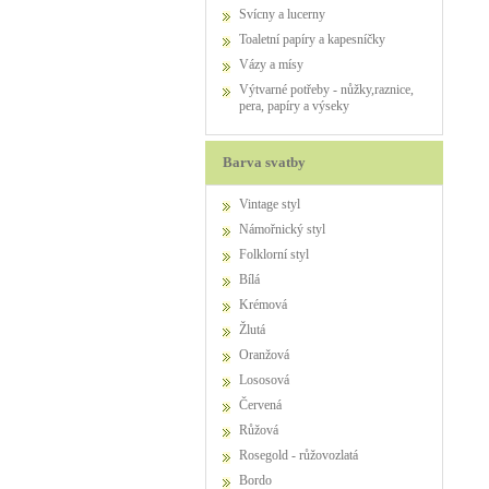
Svícny a lucerny
Toaletní papíry a kapesníčky
Vázy a mísy
Výtvarné potřeby - nůžky,raznice,
pera, papíry a výseky
Barva svatby
Vintage styl
Námořnický styl
Folklorní styl
Bílá
Krémová
Žlutá
Oranžová
Lososová
Červená
Růžová
Rosegold - růžovozlatá
Bordo