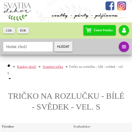
Žádné Položky
CZK
EUR
HLEDAT
Katalog zboží
Svatební trička
Tričko na rozlučku - bílé - svědek - vel.
S
TRIČKO NA ROZLUČKU - BÍLÉ
- SVĚDEK - VEL. S
Výrobce
Svatbadekor