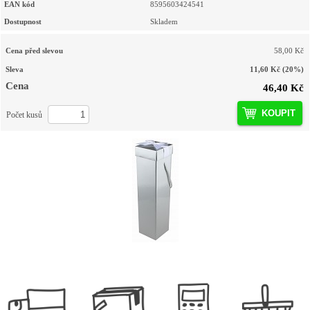
EAN kód
8595603424541
Dostupnost
Skladem
Cena před slevou
58,00 Kč
Sleva
11,60 Kč
(20%)
Cena
46,40 Kč
KOUPIT
Počet kusů