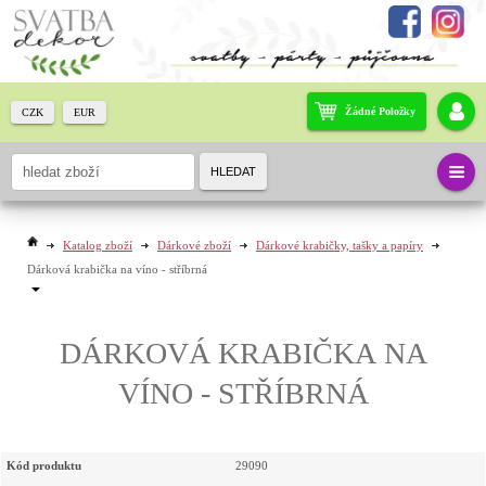
Žádné Položky
CZK
EUR
HLEDAT
Katalog zboží
Dárkové zboží
Dárkové krabičky, tašky a papíry
Dárková krabička na víno - stříbrná
DÁRKOVÁ KRABIČKA NA
VÍNO - STŘÍBRNÁ
Kód produktu
29090