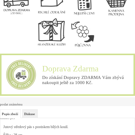
Doprava Zdarma
Do získání Dopravy ZDARMA Vám zbývá
nakoupit ještě za 1000 Kč.
poslat známému
Popis zboží
Diskuse
hlídací pes
Jutový středový pás s postiskem bílých koulí.
Šířka : 28 cm