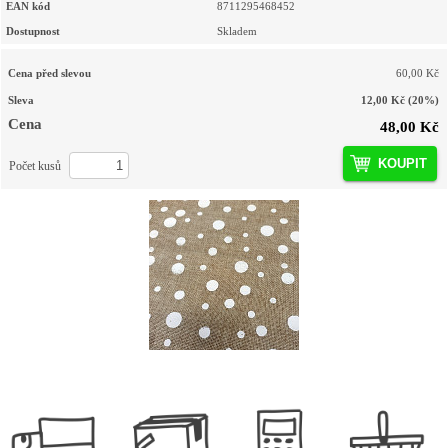
EAN kód
8711295468452
Dostupnost
Skladem
Cena před slevou
60,00 Kč
Sleva
12,00 Kč
(20%)
Cena
48,00 Kč
KOUPIT
Počet kusů