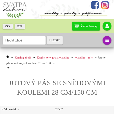
Žádné Položky
CZK
EUR
HLEDAT
Katalog zboží
Krajky, tyly, juta a vlizelíny
vlizelíny - role
Jutový
pás se sněhovými koulemi 28 cm/150 cm
JUTOVÝ PÁS SE SNĚHOVÝMI
KOULEMI 28 CM/150 CM
Kód produktu
29587